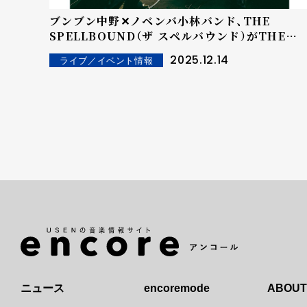
ブンブン中野✕ノベンバ小林バンド、THE
SPELLBOUND（ザ スペルバウンド）がTHE
SPELLBOUND✕BOOM BOOM
2025.12.14
ライブ／イベント情報
SATELLITESとしてツアー開催を発表。
ニュース
encoremode
ABOUT