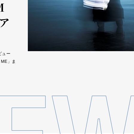
M
ツア
デビュー
 ME」ま