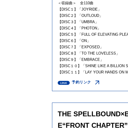
＜収録曲＞ 全110曲
【DISC１】「JOYRIDE」
【DISC２】「OUTLOUD」
【DISC３】「UMBRA」
【DISC４】「PHOTON」
【DISC５】「FULL OF ELEVATING PL
【DISC６】「ON」
【DISC７】「EXPOSED」
【DISC８】「TO THE LOVELESS」
【DISC９】「EMBRACE」
【DISC１０】「SHINE LIKE A BILLION 
【DISC１１】「LAY YOUR HANDS ON 
予約リンク
THE SPELLBOUND×
E“FRONT CHAPTER”-