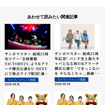
あわせて読みたい関連記事
サンボマスター 結成25周
サンボマスター 結成25周
年記念！ バンド史上最大キ
年ツアー「全員優勝
ャパとなる初のKアリーナ
VICTORY25」よりKアリ
横浜公演で 「できっこない
ーナ横浜公演をU-NEXT
を やらなくちゃ」、新曲「ま
にて独占ライブ配信！過去
たあえるかな」 ほか名曲を
ライブ映像の独占配信もス
ライブ／イベント情報
ライブ／イベント情報
多数披露！
タート！
2026.05.03
2026.06.16