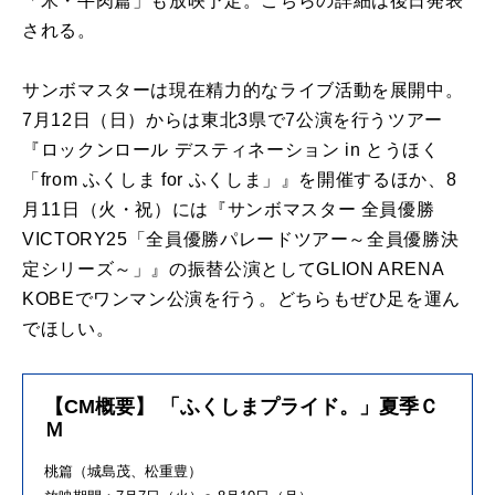
「米・牛肉篇」も放映予定。こちらの詳細は後日発表
される。
サンボマスターは現在精力的なライブ活動を展開中。
7月12日（日）からは東北3県で7公演を行うツアー
『ロックンロール デスティネーション in とうほく
「from ふくしま for ふくしま」』を開催するほか、8
月11日（火・祝）には『サンボマスター 全員優勝
VICTORY25「全員優勝パレードツアー～全員優勝決
定シリーズ～」』の振替公演としてGLION ARENA
KOBEでワンマン公演を行う。どちらもぜひ足を運ん
でほしい。
【CM概要】 「ふくしまプライド。」夏季Ｃ
Ｍ
桃篇（城島茂、松重豊）