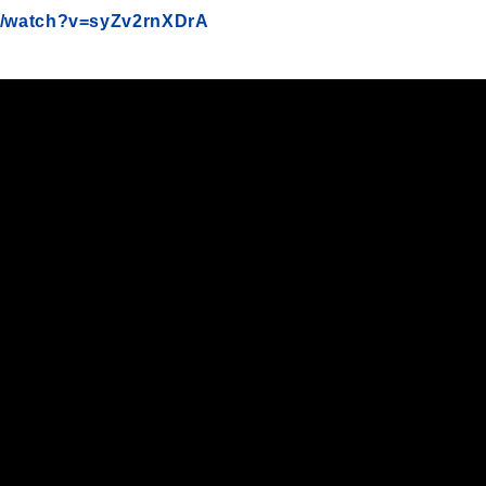
m/watch?v=syZv2rnXDrA