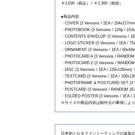
￥3,630（税込） / ￥3,300（税抜）
●商品内容
・COVER (3 Versions / 1EA / 154x2
・PHOTOBOOK (3 Versions / 120p /
・CONTENTS ENVELOP (3 Versions / 
・LOGO STICKER (3 Versions / 1EA 
・ORNAMENT (3 Versions / 1EA / 60
・PHOTOCARD A (3 Versions / RAND
・PHOTOCARD Z (3 Versions / RAND
・DISC (3 Versions / 1EA / 120x120
・TEXTCARD (3 Versions / 1EA / 10
・PHOTOFRAME & POSTCARD SET (3 V
・POSTCARD (3 Versions / RANDOM 
・FOLDED POSTER (3 Versions / 1EA
※サイズや商品内容は制作元の事情によ
日本初となるファンミーティングの追加