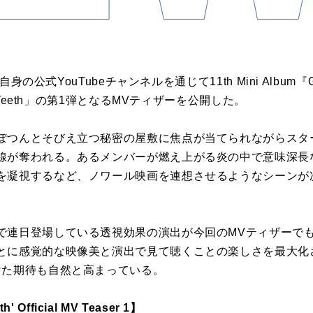
身の公式YouTubeチャンネルを通じて11th Mini Album『GOL
y Teeth」の第1弾となるMVティザーを公開した。
ぽつんとそびえ立つ秘密の屋敷に焦点が当てられながらスタ
線が奪われる。あるメンバーが燃え上がる炎の中で意味深長
を凝視するなど、ノワール映画を連想させるようなシーンが
で連日登場している透視効果の演出が今回のMVティザーで
とに感覚的な映像美と演出で見て聴くことの楽しさを最大化さ
けた期待も自然と高まっている。
h' Official MV Teaser 1】