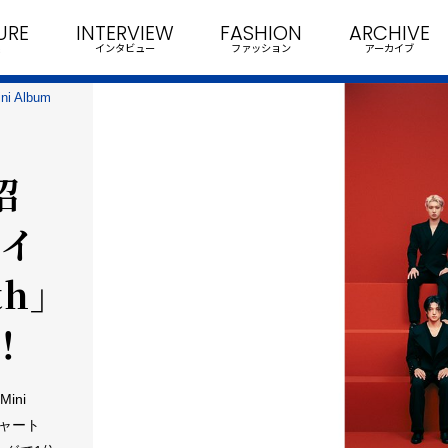
URE
INTERVIEW
FASHION
ARCHIVE
インタビュー
ファッション
アーカイブ
 Album
招
タイ
th」
！
ini
ンチャート