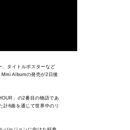
ー、タイトルポスターなど
ni Albumの発売が2日後
HOUR」の2番目の物語であ
された計6曲を通じて世界中のリ
フルバージョンに向けた好奇