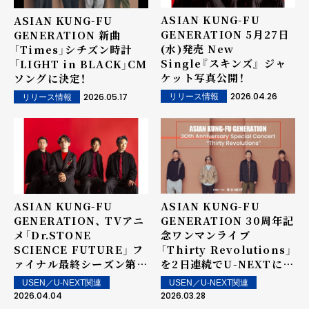
ASIAN KUNG-FU
ASIAN KUNG-FU
GENERATION 5月27日
GENERATION 新曲
(水)発売 New
「Times」シチズン時計
Single『スキンズ』 ジャ
「LIGHT in BLACK」CM
ケット写真公開！
ソングに決定！
2026.04.26
2026.05.17
リリース情報
リリース情報
ASIAN KUNG-FU
ASIAN KUNG-FU
GENERATION、 TVアニ
GENERATION 30周年記
メ「Dr.STONE
念ワンマンライブ
SCIENCE FUTURE」 フ
「Thirty Revolutions」
ァイナル最終シーズン第3
を2日連続でU-NEXTにて
クールオープニングテーマ
独占ライブ配信！
USEN／U-NEXT関連
USEN／U-NEXT関連
「スキンズ」先行配信スタ
2026.04.04
2026.03.28
ート！