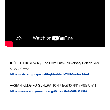
■「LIGHT in BLACK」Eco-Drive 50th Anniversary Edition スペ
シャルページ
https://citizen.jp/special/lightinblack2026/index.html
■ASIAN KUNG-FU GENERATION「結成30周年」特設サイト
https://www.sonymusic.co.jp/Music/Info/AKG/30th/