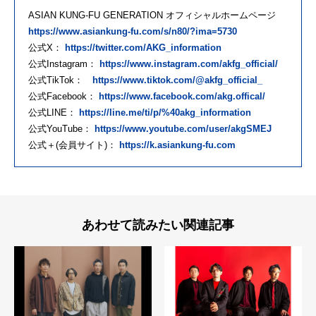
ASIAN KUNG-FU GENERATION オフィシャルホームページ
https://www.asiankung-fu.com/s/n80/?ima=5730
公式X：
https://twitter.com/AKG_information
公式Instagram：
https://www.instagram.com/akfg_official/
公式TikTok：
https://www.tiktok.com/@akfg_official_
公式Facebook：
https://www.facebook.com/akg.offical/
公式LINE：
https://line.me/ti/p/%40akg_information
公式YouTube：
https://www.youtube.com/user/akgSMEJ
公式＋(会員サイト)：
https://k.asiankung-fu.com
あわせて読みたい関連記事