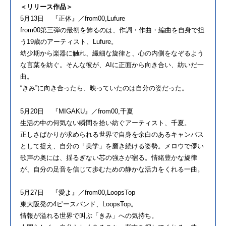
＜リリース作品＞
5月13日 『正体』／from00,Lufure
from00第三弾の最初を飾るのは、作詞・作曲・編曲を自身で担
う19歳のアーティスト、Lufure。
幼少期から楽器に触れ、繊細な旋律と、心の内側をなぞるよう
な言葉を紡ぐ。そんな彼が、AIに正面から向き合い、紡いだ一
曲。
“きみ”に向き合ったら、映っていたのは自分の姿だった。
5月20日 『MIGAKU』／from00,千夏
生活の中の何気ない瞬間を拾い紡ぐアーティスト、千夏。
正しさばかりが求められる世界で自身を余白のあるキャンバス
として捉え、自分の「美学」を磨き続ける姿勢。メロウで儚い
歌声の奥には、揺るぎない芯の強さが宿る。情緒豊かな旋律
が、自分の足音を信じて歩むための静かな活力をくれる一曲。
5月27日 『愛よ』／from00,LoopsTop
東大阪発の4ピースバンド、LoopsTop。
情報が溢れる世界で叫ぶ「きみ」への気持ち。