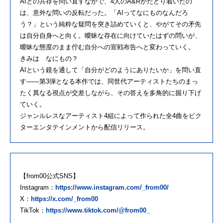
AIとの共存を問い直すなかで、4人のA&Rがたどり着いたの
は、意外な問いの反転だった。「AIってなにものなんだろ
う？」という純粋な疑問を突き詰めていくと、やがてその矛先
は自分自身へと向く。曖昧な存在に向けていたはずの問いが、
曖昧な態度のまま佇む自分への宣戦布告へと変わっていく。
きみは なにもの？
AIという鏡を通して「自分がどのようにありたいか」を問い直
す——第3弾となる本作では、同世代アーティストたちのまっ
たく異なる視点が交差しながら、その答えを多角的に掘り下げ
ていく。
ジャンルレスなアーティスト4組によって作られた全4曲をビク
ターエンタテインメントから配信リリース。
【from00公式SNS】
Instagram：
https://www.instagram.com/_from00/
X：
https://x.com/_from00
TikTok：
https://www.tiktok.com/@from00_