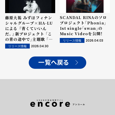
SCANDAL RINAのソロ
藤原大祐 みずほフィナン
プロジェクト「Phonia」
シャルグループ×HA-LU
1st single「swan」の
による 『青くていいん
Music Videoを公開！
だ。』新プロジェクト 「こ
の青の途中で」主題歌 「満
2026.04.03
リリース情報
天ミライHOPE」配信リリ
2026.04.30
リリース情報
ース決定！ 新アーティスト
写真も公開！
一覧へ戻る