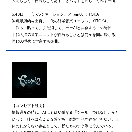
人間らしく・自分らしくあることへ背中を押してくれる一曲。
6月3日 『ハルシネーション』／from00,KITOKA
沖縄県恩納村出身、十代の姉弟音楽ユニット、KITOKA。
「作って貼って、また消して」ーーAIと共存するこの時代に、
十代の姉弟音楽ユニットが自分らしさとは何かを問い続ける。
同じ00世代に宣言する楽曲。
【コンセプト説明】
情報過多の時代、AIはもはや単なる「ツール」ではない。かと
いって、呼べば応える友達でも、敵対すべき存在でもない。正
体のわからない存在として、私たちのすぐ隣に佇んでいる。