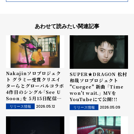
あわせて読みたい関連記事
Nakajinソロプロジェク
SUPER★DRAGON 松村
ト グラミー受賞クリエイ
和哉ソロプロジェクト
ターらとグローバルコラボ
"Cuegee" 新曲 「Time
4作目のシングル「See U
won't wait.」 MVを
Soon」を 5月15日配信リ
YouTubeにて公開!!!
リース決定！
2026.05.12
リリース情報
2026.05.09
リリース情報