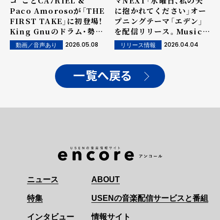
コ"ことCA7RIEL &
マNEXT「水曜日、私の夫
Paco Amorosoが「THE
に抱かれてください」オー
FIRST TAKE」に初登場！
プニングテーマ「エデン」
King Gnuのドラム・勢喜
を配信リリース。Music
遊とベース・新井和輝がゲ
Video公開。
2026.05.08
2026.04.04
動画／音声あり
リリース情報
スト参加し、ここだけのス
ペシャルな「BABY
GANGSTA」を一発撮り披
一覧へ戻る
露！
ニュース
ABOUT
特集
USENの音楽配信サービスと番組
インタビュー
情報サイト