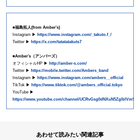
■福島拓人(from Amber's)
Instagram ▶
https://www.instagram.com/_takuto.f_/
Twitter ▶
https://x.com/tatatatakuts7
■Amber's（アンバーズ）
オフィシャルHP ▶
http://amber-s.com/
Twitter ▶
https://mobile.twitter.com/Ambers_band
Instagram ▶
https://www.instagram.com/ambers__official
TikTok ▶
https://www.tiktok.com/@ambers_official.tokyo
YouTube ▶
https://www.youtube.com/channel/UCRvGsg0dNXuN5ZglbIVm9M
あわせて読みたい関連記事