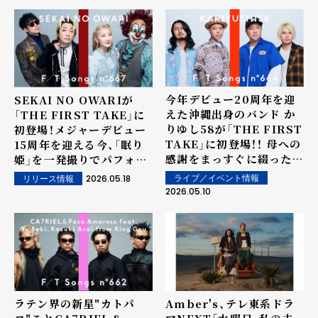
今年デビュー20周年を迎
SEKAI NO OWARIが
えた沖縄出身のバンド か
「THE FIRST TAKE」に
りゆし58が「THE FIRST
初登場！メジャーデビュー
TAKE」に初登場！！ 母への
15周年を迎える今、「眠り
感謝をまっすぐに綴った代
姫」を一発撮りでパフォー
表曲「アンマー」を一発撮
マンス！
2026.05.18
ライブ／イベント情報
リリース情報
りで披露！
2026.05.10
ラテン界の新星"カトパ
Amber's、テレ東系ドラ