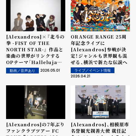
[Alexandros]×『北斗の
ORANGE RANGE 25周
拳 -FIST OF THE
年記念ライブに
NORTH STAR-』 作品と
[Alexandros]参戦が決
楽曲の世界がリンクする
定！ジャンルも世界観も混
OPテーマ「Hallelujah」
ぜる、横浜で新たな伝説へ
スペシャルMV解禁！
2026.05.01
ライブ／イベント情報
動画／音声あり
2026.04.21
[Alexandros]の7年ぶり
[Alexandros]、相模原市
ファンクラブツアー FC
名誉観光親善大使 就任記