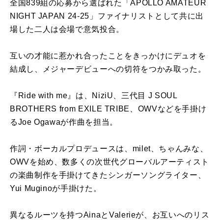
全国839組の応募から選ばれた「APOLLO AMATEUR
NIGHT JAPAN 24-25」ファイナリストとして共に出
場した二人は会場で意気投合。
互いの才能に惹かれ合ったことをきっかけにデュオを
結成し、メジャーデビューへの切符をつかみ取った。
『Ride with me』は、NiziU、三代目 J SOUL
BROTHERS from EXILE TRIBE、OWVなどを手掛け
るJoe Ogawaが作曲を担当。
作詞・ボーカルプロデュースは、milet、ちゃんみな、
OWVを始め、数多くの次世代グローバルアーティスト
の楽曲制作を手掛けてきたシンガーソングライター、
Yui Muginoが手掛けた。
異なるルーツを持つAinaとValerieが、お互いへのリス