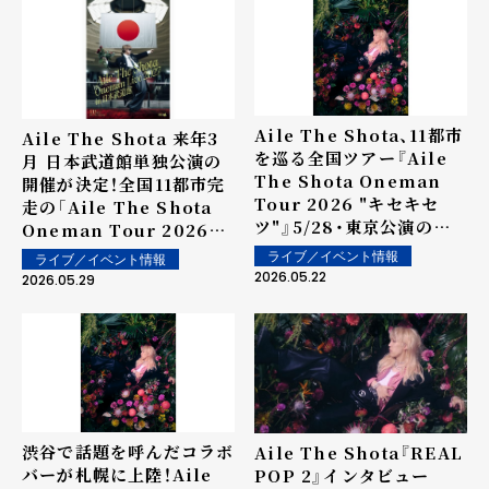
Aile The Shota、11都市
Aile The Shota 来年3
を巡る全国ツアー『Aile
月 日本武道館単独公演の
The Shota Oneman
開催が決定！全国11都市完
Tour 2026 "キセキセ
走の「Aile The Shota
ツ"』5/28・東京公演の
Oneman Tour 2026
YouTubeライブ配信が決
"キセキセツ"」ツアーファ
ライブ／イベント情報
ライブ／イベント情報
定！
イナルでサプライズ発表
2026.05.22
2026.05.29
渋谷で話題を呼んだコラボ
Aile The Shota『REAL
バーが札幌に上陸！Aile
POP 2』インタビュー