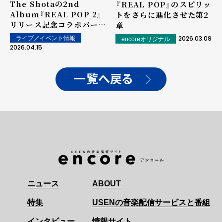
The Shotaの2nd
――『REAL POP』のスピリッ
Album『REAL POP 2』
トをさらに進化させた第2
リリース記念コラボバー企
章
画がSAPPORO
2026.03.09
ライブ／イベント情報
encoreオリジナル
STREAM HOTELで開催
2026.04.15
一覧へ戻る
ニュース
ABOUT
特集
USENの音楽配信サービスと番組
インタビュー
情報サイト