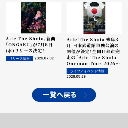
あふれる"青春"な一夜のラ
イブレポートが到着！！
Aile The Shota、新曲
Aile The Shota 来年3
｢ONGAKU｣が7月8日
月 日本武道館単独公演の
(水)リリース決定！
開催が決定！全国11都市完
走の「Aile The Shota
2026.07.02
リリース情報
Oneman Tour 2026
"キセキセツ"」ツアーファ
ライブ／イベント情報
イナルでサプライズ発表
2026.05.29
一覧へ戻る