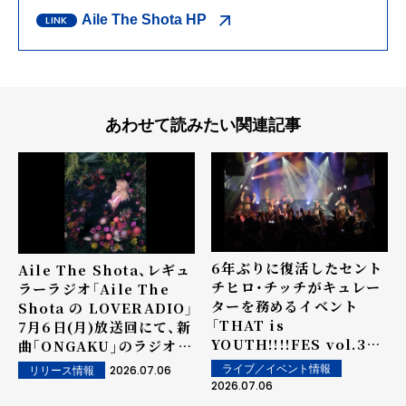
Aile The Shota HP
あわせて読みたい関連記事
6年ぶりに復活したセント
Aile The Shota、レギュ
チヒロ・チッチがキュレー
ラーラジオ「Aile The
ターを務めるイベント
Shota の LOVERADIO」
「THAT is
7月6日(月)放送回にて、新
YOUTH!!!!FES vol.3」
曲｢ONGAKU｣のラジオ
Aile The Shota、
OA解禁が決定！
2026.07.06
ライブ／イベント情報
リリース情報
Klang Ruler、ちゃんぴ
2026.07.06
おんずと繰り広げた多幸感