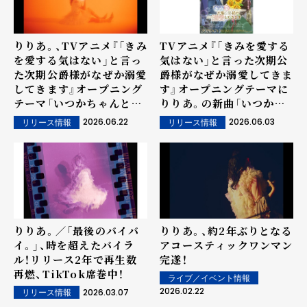
りりあ。、TVアニメ『「きみ
TVアニメ『「きみを愛する
を愛する気はない」と言っ
気はない」と言った次期公
た次期公爵様がなぜか溺愛
爵様がなぜか溺愛してきま
してきます』オープニング
す』オープニングテーマに
テーマ「いつかちゃんと。」
りりあ。の新曲「いつかち
7/3にリリース決定！
ゃんと。」、エンディングテ
2026.06.22
2026.06.03
リリース情報
リリース情報
ーマにsoratoの新曲「最
終回」が決定&新アー写解
禁！
りりあ。／「最後のバイバ
りりあ。、約2年ぶりとなる
イ。」、時を超えたバイラ
アコースティックワンマン
ル！リリース2年で再生数
完遂！
再燃、TikTok席巻中！
ライブ／イベント情報
2026.02.22
2026.03.07
リリース情報