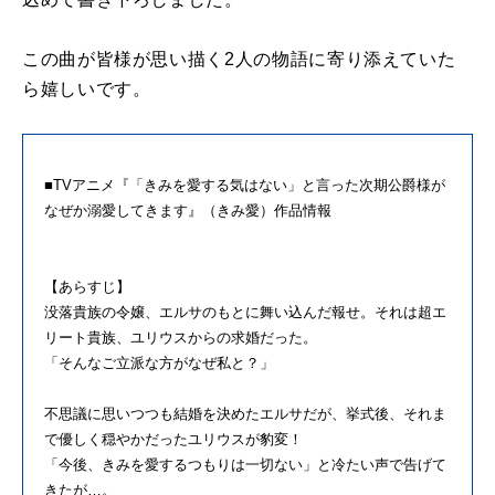
この曲が皆様が思い描く2人の物語に寄り添えていた
ら嬉しいです。
■TVアニメ『「きみを愛する気はない」と言った次期公爵様が
なぜか溺愛してきます』（きみ愛）作品情報
【あらすじ】
没落貴族の令嬢、エルサのもとに舞い込んだ報せ。それは超エ
リート貴族、ユリウスからの求婚だった。
「そんなご立派な方がなぜ私と？」
不思議に思いつつも結婚を決めたエルサだが、挙式後、それま
で優しく穏やかだったユリウスが豹変！
「今後、きみを愛するつもりは一切ない」と冷たい声で告げて
きたが…。