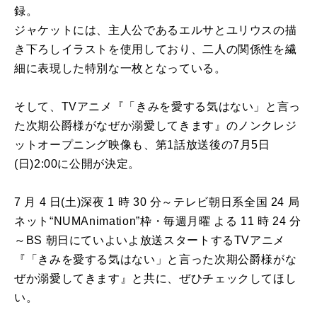
録。
ジャケットには、主人公であるエルサとユリウスの描
き下ろしイラストを使用しており、二人の関係性を繊
細に表現した特別な一枚となっている。
そして、TVアニメ『「きみを愛する気はない」と言っ
た次期公爵様がなぜか溺愛してきます』のノンクレジ
ットオープニング映像も、第1話放送後の7月5日
(日)2:00に公開が決定。
7 月 4 日(土)深夜 1 時 30 分～テレビ朝日系全国 24 局
ネット“NUMAnimation”枠・毎週月曜 よる 11 時 24 分
～BS 朝日にていよいよ放送スタートするTVアニメ
『「きみを愛する気はない」と言った次期公爵様がな
ぜか溺愛してきます』と共に、ぜひチェックしてほし
い。