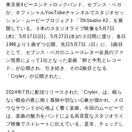
東京発4ピースシティロックバンド、セブンス・ベガ
が、オフィシャルYouTubeチャンネルでスタジオセッ
ション・ムービープロジェクト「7thStudio #2」を展
開している。３本のスタジオライブ映像を5月7日
(木)、5月17日(日)、5月27日(水)の３日間に渡り、各日
19時より１曲ずつ公開。先日5月7日（日）に、1曲目
として、セブンス・ベガのニュースレター会員のファ
ン投票によって1位となった楽曲「卵と牛乳とレコー
ド」が公開され、引き続き、その2曲目となる
「Cryter」が公開された。
2024年7月に配信リリースされた「Cryter」は、眠ら
ない都会の夜に抱く孤独や切ない心象が描かれ、メロ
ウなサウンドが心地よく響く楽曲。今回のムービーで
は、楽曲の魅力をバンドによる高音質なスタジオライ
ブ映像でストレートに伝えている。是非、チェックし
よう。