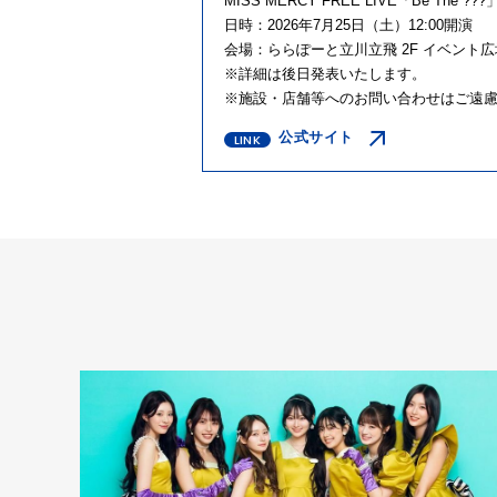
MISS MERCY FREE LIVE「
Be The ???
日時：
2026
年
7
月
25
日（土）
12:00
開演
会場：ららぽーと立川立飛
2F
イベント広
※詳細は後日発表いたします。
※施設・店舗等へのお問い合わせはご遠
公式サイト