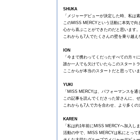
SHUKA
「メジャーデビューが決定した時、私は
この
MISS MERCY
という活動に本気で向
心から喜ぶことができたのだと思います
これからも
7
人でたくさんの壁を乗り越え
ION
「今まで携わってくだったすべての方々
誰か一人でも欠けていたらこのスタート
ここからが本当のスタートだと思ってい
YUKI
「
MISS MERCY
は、パフォーマンスを通
この記事を読んでくださった皆さんに、
これからも
7
人で力を合わせ、より多くの
KAREN
「私は約
1
年前に
MISS MERCY
へ加入し
活動の中で、
MISS MERCY
は私にとって
そんな大切なグループでメジャーデビュ