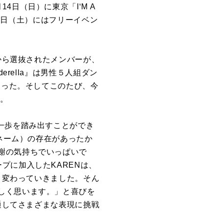
月
14
日（日）に東京「
I
‘
M A
5
日（土）にはフリーイベン
から選抜されたメンバーが、
derella
』は男性５人組ダン
なった。そしてこのたび、今
た。
一歩を踏み出すことができ
ネーム）の存在があったか
謝の気持ちでいっぱいで
ープに加入した
KAREN
は、
と変わっていきました。そん
しく思います。」と喜びを
通してさまざまな表現に挑戦