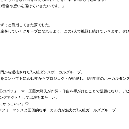
の音楽や想いを届けていきたいです。」
らずっと目指してきた夢でした。
を席巻していくグループになれるよう、この
7
人で挑戦し続けていきます。ぜ
部門から選抜された
7
人組ダンスボーカルグループ。
)
をコンセプトに
2018
年からプロジェクトが始動し、約
4
年間のボーカルダン
CE
のパフォーマー工藤大輝氏が作詞・作曲を手がけたことで話題になり、デ
ングアクトとして出演を果たした。
にかっこいい」
♡
いパフォーマンスと圧倒的なボーカル力が魅力の
7
人組ガールズグループ