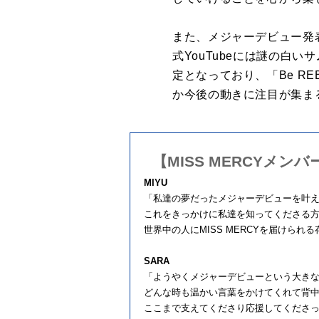
また、メジャーデビュー発
式
YouTube
には謎の白いサ
定となっており、「
Be RE
か今後の動きに注目が集ま
【MISS MERCYメン
MIYU
「私達の夢だったメジャーデビューを叶
これをきっかけに私達を知ってくださる
世界中の人に
MISS MERCY
を届けられる
SARA
「ようやくメジャーデビューという大き
どんな時も温かい言葉をかけてくれて背
ここまで支えてくださり応援してくださ