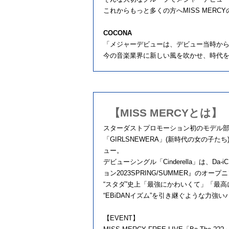
これからもっと多くの方へ
MISS MERCY
COCONA
「メジャーデビューは、デビュー当時か
今の音楽業界に新しい風を吹かせ、時代
【MISS MERCYとは】
スターダストプロモーション初のモデル
「
GIRLSNEWERA
」
(
新時代の女の子たち
ュー。
デビューシングル「
Cinderella
」は、
Da-i
ョン
2023SPRING/SUMMER
』のオープニ
“スタダ
”
史上「最強にかわいくて」「最高
“
EBiDAN
イズム
”
を引き継ぐような力強
【
EVENT
】