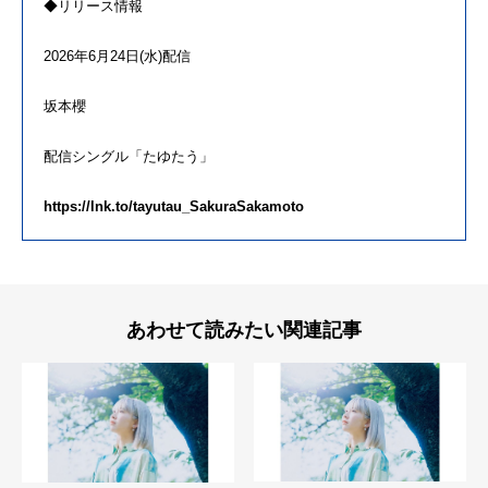
◆リリース情報
2026年6月24日(水)
配信
坂本
櫻
配信
シングル「
たゆたう
」
https://lnk.to/tayutau_
SakuraSakamoto
あわせて読みたい関連記事