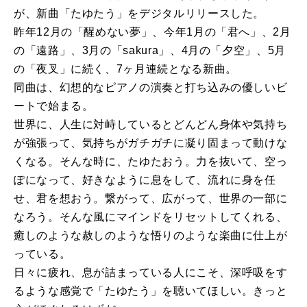
が、
新曲
「
たゆたう
」をデジタルリリースした。
昨年12月の「醒めない夢」、今年1月の「君へ」、2月
の「
遠路」、3月の「sakura」、4月の「夕空」、5月
の「
夜叉」に続く、
7
ヶ月
連続
と
なる
新曲
。
同曲は、
幻想的なピアノの演奏
と
打ち込みの優しいビ
ートで始まる。
世界に、人生に対峙している
と
どんどん身体や気持ち
が強張って、
気持ちがガチガチに凝り固まって動けな
く
なる
。そんな時に、
たゆたおう。力を抜いて、空っ
ぽになって、
好きなように息をして、流れに身を任
せ、君を想おう。繋がって、
広がって、世界の一部に
なろう。
そんな風にマインドをリセットしてくれる、
癒しのような赦しのような悟りのような楽曲に仕上が
っている。
日々に疲れ、息が詰まっている人にこそ、
深呼吸をす
るような感覚で「
たゆたう
」を聴いてほしい。
きっ
と