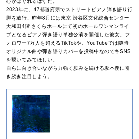
心がほぐれるはずだ。
2023年に、
47都道府県でストリートピアノ弾き語り行
脚を敢行、
昨年8月には東京 渋谷区文化総合センター
大和田4階 さくらホールにて初のホールワンマンライ
ブ
と
なる
ピアノ弾き語り
単独公演を開催した彼女。
フ
ォロワー
7
万人を超えるTikTokや、
YouTubeでは随時
オリジナル曲や弾き語りカバーを投稿中な
ので各SNS
を覗いてみてほしい。
自らに向き合いながら力強く歩みを続ける
坂本
櫻
に引
き続き注目し
よう。