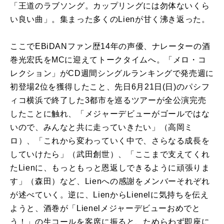
「王道のラブソング。カップリングには勿体ないくら
い良い曲」。集まった多くの
Lien
が甘く沸き返った。
ここで
EBiDAN
ファン歴
14
年の声優、ナレーターの酒
巻光宏氏を
MC
に迎えてトークタイムへ。「メロ・コ
レクション」が
CD
週間シングルランキングで発売週に
初登場
2
位を獲得したこと、先日
6
月
21
日
(
日
)
のパシフ
ィコ横浜で終了した
3
都市を巡るツアーが全公演完売
したことに触れ、「メジャーデビューがゴールではな
いので、みんなと共に走っていきたい」（高岡ミ
ロ）、「これから変わっていく中で、さらなる成長を
していけたら」（武田創世）、「ここまで支えてくれ
た
Lien
に、もっともっと恩返しできるように頑張りま
す」（森田）など、
Lien
への感謝をメンバーそれぞれ
が述べていく。逆に、
Lien
から
Lienel
に気持ちを伝え
ようと、酒巻が「
Lienel
メジャーデビューおめでと
う！」の生コールを客席に振ると、ためらわず即座に