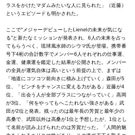
ラスをかけたマダムみたいな人に見られた」（近藤）
というエピソードも明かされた。
ここで“メジャーデビューした
Lienel
の未来が気にな
る”と新たなミッションが発表され、
6
人の未来を占っ
てもらうべく、琉球風水師のシウマ氏が登場。携帯番
号下
4
桁の合計数字でメンバー
6
人それぞれの仕事運、
金運、健康運を鑑定した結果が公開された。メンバー
の全員が運気自体は高いという前提の上で、まずは
「地道にコツコツ前向きに積み上げていく」森田が
5
位、「ピンチをチャンスに変える力がある」近藤が
4
位、「出会う人が全部プラスにつながっていく」高岡
が
3
位、「何をやってもへこたれない強さがある」武
田が
2
位と発表。残ったのは最年長の芳賀と最年少の
高桑で、武田以外は高桑が
1
位と予想したが、
1
位とし
て名前が読み上げられたのは芳賀だった。「人間的魅