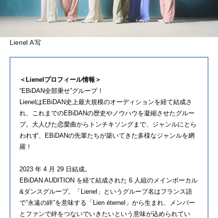
Lienel A写
＜Lienelプロフィール情報＞
“EBiDAN全部乗せ”グループ！
LienelはEBiDAN史上最大規模のオーディションを経て結成さ
れ、これまでのEBiDANの歴史やノウハウを凝縮させたグルー
プ。大人びた恋愛曲からトンチキソングまで、ジャンルにとら
われず、EBiDANの先輩たちが築いてきた多様なジャンルを網
羅！
2023 年 4 月 29 日結成。
EBiDAN AUDITION を経て結成された 6 人組のメインボーカル
&ダンスグループ。「Lienel」というグループ名はフランス語
で”永遠の絆”を意味する「Lien éternel」から生まれ、メンバー
とファンで絆をつないでいきたいという意味が込められてい