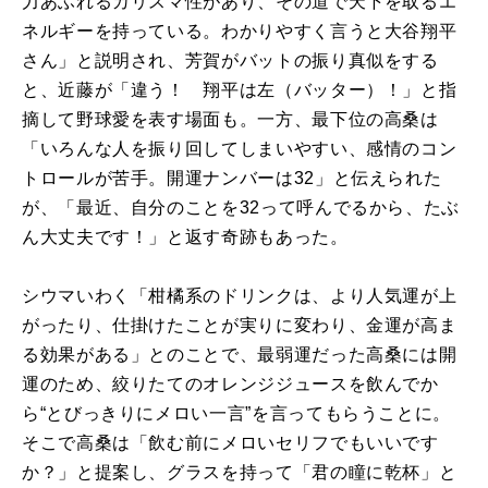
力あふれるカリスマ性があり、その道で天下を取るエ
ネルギーを持っている。わかりやすく言うと大谷翔平
さん」と説明され、芳賀がバットの振り真似をする
と、近藤が「違う！ 翔平は左（バッター）！」と指
摘して野球愛を表す場面も。一方、最下位の高桑は
「いろんな人を振り回してしまいやすい、感情のコン
トロールが苦手。開運ナンバーは
32
」と伝えられた
が、「最近、自分のことを
32
って呼んでるから、たぶ
ん大丈夫です！」と返す奇跡もあった。
シウマいわく「柑橘系のドリンクは、より人気運が上
がったり、仕掛けたことが実りに変わり、金運が高ま
る効果がある」とのことで、最弱運だった高桑には開
運のため、絞りたてのオレンジジュースを飲んでか
ら“とびっきりにメロい一言”を言ってもらうことに。
そこで高桑は「飲む前にメロいセリフでもいいです
か？」と提案し、グラスを持って「君の瞳に乾杯」と