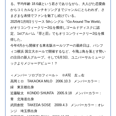
る。平均年齢 18.6歳という若さでありながら、大人びた恋愛曲
からコミカルなトンチキソングまでジャンルにとらわれず、さ
まざまな表情でファンを魅了し続けている。
2025年1月8日リリース 5thシングル『Go Around The World』
がオリコンウィークリー2位を獲得しゴールドディスクに認
定、1stアルバム『罪と罰』でもオリコンウィークリー2位を獲
得した。
今年4月から開催する東名阪ホールツアーの最終日は、パシフ
ィコ横浜 国立大ホールで開催するなど、今飛ぶ鳥を落とす勢い
の注目の新人グループ。そして6月3日、ユニバーサルミュージ
ックよりメジャーデビュー！？
＜メンバー ソロプロフィール＞ ※A写 左→右
高岡ミロ TAKAOKA MILO 2006.10.3 メンバーカラー：
緑 東京都出身
近藤駿太 KONDO SHUNTA 2005.9.18 メンバーカラー：
青 北海道出身
武田創世 TAKEDA SOSE 2009.4.3 メンバーカラー：オレ
ンジ 埼玉県出身