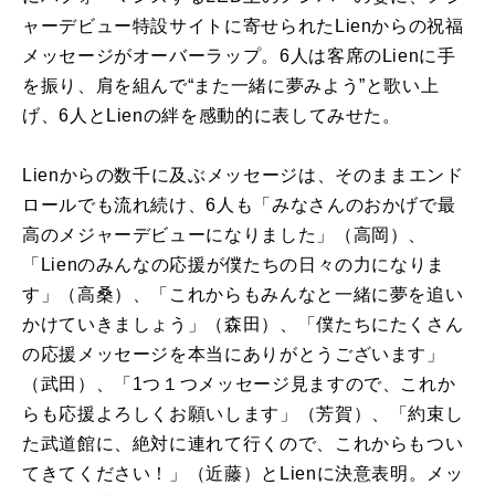
ャーデビュー特設サイトに寄せられた
Lien
からの祝福
メッセージがオーバーラップ。
6
人は客席の
Lien
に手
を振り、肩を組んで“また一緒に夢みよう”と歌い上
げ、
6
人と
Lien
の絆を感動的に表してみせた。
Lienからの数千に及ぶメッセージは、そのままエンド
ロールでも流れ続け、
6
人も「みなさんのおかげで最
高のメジャーデビューになりました」（高岡）、
「
Lien
のみんなの応援が僕たちの日々の力になりま
す」（高桑）、「これからもみんなと一緒に夢を追い
かけていきましょう」（森田）、「僕たちにたくさん
の応援メッセージを本当にありがとうございます」
（武田）、「
1
つ１つメッセージ見ますので、これか
らも応援よろしくお願いします」（芳賀）、「約束し
た武道館に、絶対に連れて行くので、これからもつい
てきてください！」（近藤）と
Lien
に決意表明。メッ