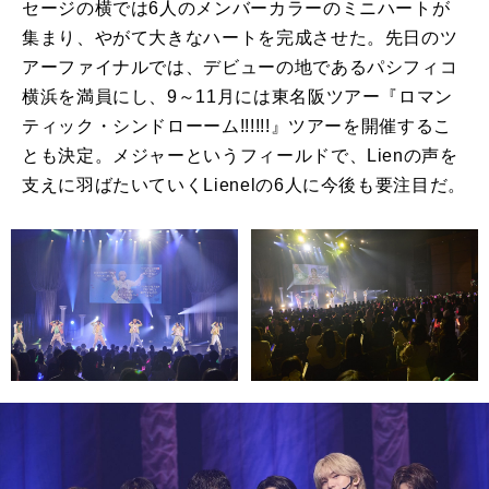
セージの横では
6
人のメンバーカラーのミニハートが
集まり、やがて大きなハートを完成させた。先日のツ
アーファイナルでは、デビューの地であるパシフィコ
横浜を満員にし、
9
～
11
月には東名阪ツアー『ロマン
ティック・シンドローーム
!!!!!!
』ツアーを開催するこ
とも決定。メジャーというフィールドで、
Lien
の声を
支えに羽ばたいていく
Lienel
の
6
人に今後も要注目だ。