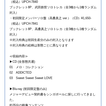
（税込）UPCH-7840
ブックレット8P、武田創世ソロトレカ（全3種から1種ランダム
封入）
・初回限定メンバーソロ盤（高桑真之 ver.）（CD）¥1,650-
（税込）UPCH-7841
ブックレット8P、高桑真之ソロトレカ（全3種から1種ランダム
封入）
※封入特典は初回生産分のみの封入となります
※封入特典の絵柄は形態ごとに異なります
≪収録内容≫
▶CD (全形態共通)
01 メロ・コレクション
02 ADDICTED
03 Sweet Sweet Sweet LOVE
▶Blu-ray (初回限定盤のみ)
メジャーデビュー契約書をシンガポールに探しに行ってきまし
た。
約35分の映像コンテンツ