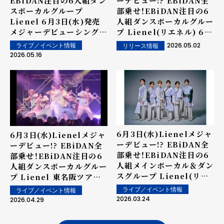
EBiDAN注目の6人組ダン
ーデビュー!? EBiDAN全
スボーカルグループ
部乗せ！EBiDAN注目の6
Lienel 6月3日(水)発売
人組ダンスボーカルグルー
メジャーデビューシングル
プ Lienel(リエネル) 6月
「メロ・コレクション」 メロ
発売週のリリースイベント
2026.05.02
ライブ／イベント情報
リリース情報
シーン満載のシンガポール
スケジュール発表！
2026.05.16
渡航ミッションのティザー
映像公開！ メジャーデビュ
ーの契約書は如何に!?
6月3日(水)Lienelメジャ
6月3日(水)Lienelメジャ
ーデビュー!? EBiDAN全
ーデビュー!? EBiDAN全
部乗せ！EBiDAN注目の6
部乗せ！EBiDAN注目の6
人組メインボーカル＆ダン
人組ダンスボーカルグルー
スグループ Lienel(リエ
プ Lienel 東名阪ツアー
ネル) メジャーデビューシ
初日に、メジャーデビュー
ライブ／イベント情報
ライブ／イベント情報
ングル「メロ・コレクショ
シングル「メロ・コレクシ
2026.03.24
2026.04.29
ン」詳細発表! 予約開始＆
ョン」を初披露！ メロさ溢
各地リリースイベント情報
れる王子様風の新衣装も初