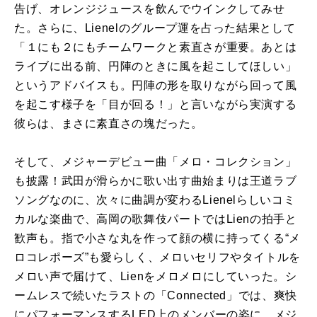
告げ、オレンジジュースを飲んでウインクしてみせ
た。さらに、
Lienel
のグループ運を占った結果として
「１にも２にもチームワークと素直さが重要。あとは
ライブに出る前、円陣のときに風を起こしてほしい」
というアドバイスも。円陣の形を取りながら回って風
を起こす様子を「目が回る！」と言いながら実演する
彼らは、まさに素直さの塊だった。
そして、メジャーデビュー曲「メロ・コレクション」
も披露！武田が滑らかに歌い出す曲始まりは王道ラブ
ソングなのに、次々に曲調が変わる
Lienel
らしいコミ
カルな楽曲で、高岡の歌舞伎パートでは
Lien
の拍手と
歓声も。指で小さな丸を作って顔の横に持ってくる“メ
ロコレポーズ”も愛らしく、メロいセリフやタイトルを
メロい声で届けて、
Lien
をメロメロにしていった。シ
ームレスで続いたラストの「
Connected
」では、爽快
にパフォーマンスする
LED
上のメンバーの姿に、メジ