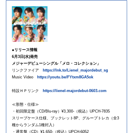
●リリース情報
6月3日(水)発売
メジャーデビューシングル「メロ・コレクション」
リンクファイア
https://lnk.to/Lienel_majordebut_sg
Music Video
https://youtu.be/FYtxm8GA5ok
特設ＨＰリンク
https://lienel-majordebut-0603.com
≪形態・仕様≫
・初回限定盤（CD/Blu-ray）¥3,300-（税込）UPCH-7835
スリーブケース仕様、ブックレット8P、グループトレカ（全3
種からランダム1種封入）
・通常盤（CD）¥1,650-（税込）UPCH-6052