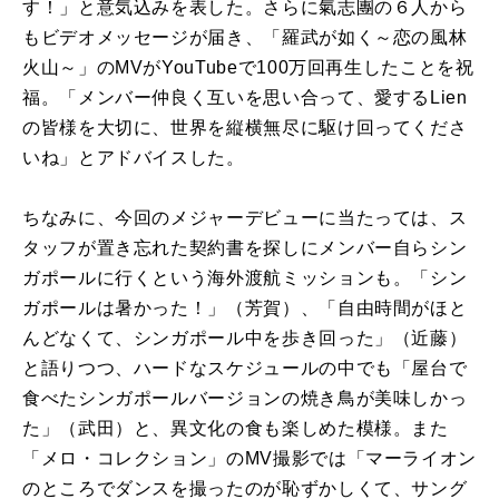
す！」と意気込みを表した。さらに氣志團の６人から
もビデオメッセージが届き、「羅武が如く～恋の風林
火山～」の
MV
が
YouTube
で
100
万回再生したことを祝
福。「メンバー仲良く互いを思い合って、愛する
Lien
の皆様を大切に、世界を縦横無尽に駆け回ってくださ
いね」とアドバイスした。
ちなみに、今回のメジャーデビューに当たっては、ス
タッフが置き忘れた契約書を探しにメンバー自らシン
ガポールに行くという海外渡航ミッションも。「シン
ガポールは暑かった！」（芳賀）、「自由時間がほと
んどなくて、シンガポール中を歩き回った」（近藤）
と語りつつ、ハードなスケジュールの中でも「屋台で
食べたシンガポールバージョンの焼き鳥が美味しかっ
た」（武田）と、異文化の食も楽しめた模様。また
「メロ・コレクション」の
MV
撮影では「マーライオン
のところでダンスを撮ったのが恥ずかしくて、サング