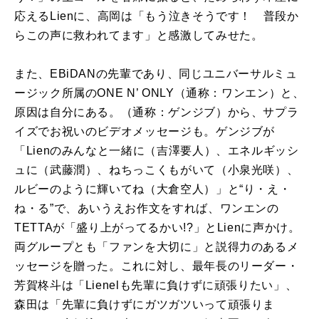
応える
Lien
に、高岡は「もう泣きそうです！ 普段か
らこの声に救われてます」と感激してみせた。
また、
EBiDAN
の先輩であり、同じユニバーサルミュ
ージック所属の
ONE N’ ONLY
（通称：ワンエン）と、
原因は自分にある。（通称：ゲンジブ）から、サプラ
イズでお祝いのビデオメッセージも。ゲンジブが
「
Lien
のみんなと一緒に（吉澤要人）、エネルギッシ
ュに（武藤潤）、ねちっこくもがいて（小泉光咲）、
ルビーのように輝いてね（大倉空人）」と“り・え・
ね・る”で、あいうえお作文をすれば、ワンエンの
TETTA
が「盛り上がってるかい
!?
」と
Lien
に声かけ。
両グループとも「ファンを大切に」と説得力のあるメ
ッセージを贈った。これに対し、最年長のリーダー・
芳賀柊斗は「
Lienel
も先輩に負けずに頑張りたい」、
森田は「先輩に負けずにガツガツいって頑張りま