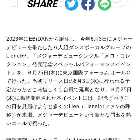
SHARE
2023年に
EBiDAN
から誕生し、今年
6
月
3
日にメジャー
デビューを果たした６人組ダンスボーカルグループの
Lienel
が、『メジャーデビューシングル「メロ・コレ
クション」発売記念スペシャルパフォーマンスイベン
ト』を、６月
25
日
(
木
)
に東京国際フォーラム ホール
C
で行った。当初リリース日の
6
月
3
日
(
水
)
に行われる予
定だったところ惜しくも台風で延期となり、６月
25
日
(
木
)
に振替開催された本イベントには、記念すべきこ
の日を見届けようと多くの
Lien
（
Lienel
のファンの呼
称）が来場。メジャーデビューという新たな門出を熱
いエールで祝った。