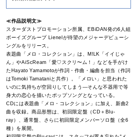
≪作品説明文≫
スターダストプロモーション所属、EBiDAN発の6人組
ボーイズグループ Lienelが待望のメジャーデビューシ
ングルをリリース。
表題曲「メロ・コレクション」は、M!LK「イイじゃ
ん」やAiScReam「愛♡スクリ〜ム！」などを手がけ
たHayato Yamamotoが作詞・作曲・編曲を担当（作詞
はTomoki Tamataniと共作）。「メロい」と思われた
いのに気持ちが空回りしてしまう―そんな不器用で等
身大の恋心を描いたポップソングとなっている。
CDには表題曲「メロ・コレクション」に加え、新曲2
曲を収録。商品形態は、初回限定盤（CD＋Blu-
ray）、通常盤、さらに初回限定メンバーソロ盤（全6
種）を展開。
初回限定盤のBlu-rayには、スタッフが置き忘れた“メ