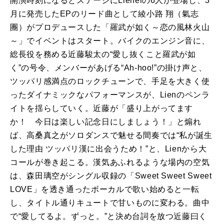
開演時刻になるとステージに
Lienel
の
6
人が登場し、
3
月に発売した
EP
のリード曲として綾小路 翔（氣志
團）がプロデュースした「羅武が如く～恋の風林火山
～」でイベントはスタート。バイクのエンジン音に、
総長役を務める近藤駿太の“愛し抜くこと羅武が如
く”の号令、メンバーがあげる“
Ah-hoo!
”の掛け声と、
ツッパリ感満点のロックチューンで、手足を大きく使
ったダイナミックなパフォーマンスが、
Lien
のペンラ
イトを揺らしていく。近藤が「盛り上がってます
か！ 今日は楽しい記念日にしましょう！」と煽れ
ば、高桑真之がソロダンスで魅せる間奏では“私が誕生
した理由 ツッパリ漢に出会うため！”と、
Lien
から大
コールが巻き起こる。漢気あふれるような場内の空気
は、森田璃空がシングル収録の「
Sweet Sweet Sweet
LOVE
」を透き通ったボーカルで歌い始めると一転
し、タイトル通りキュートで甘いものに変わる。曲中
で“愛してるよ。ずっと。”と決め台詞を放つ近藤曰く