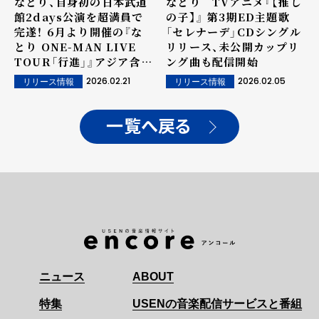
なとり、自身初の日本武道
なとり TVアニメ『【推し
館2days公演を超満員で
の子】』 第3期ED主題歌
完遂！ 6月より開催の『な
「セレナーデ」CDシングル
とり ONE-MAN LIVE
リリース、未公開カップリ
TOUR「行進」』アジア含む
ング曲も配信開始
追加公演を発表。キービジ
2026.02.21
2026.02.05
リリース情報
リリース情報
ュアルも新たに公開！
一覧へ戻る
ニュース
ABOUT
特集
USENの音楽配信サービスと番組