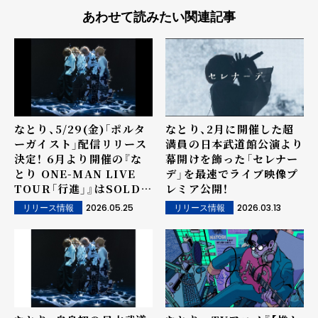
あわせて読みたい関連記事
なとり、5/29(金)「ポルタ
なとり、2月に開催した超
ーガイスト」配信リリース
満員の日本武道館公演より
決定！ 6月より開催の『な
幕開けを飾った「セレナー
とり ONE-MAN LIVE
デ」を最速でライブ映像プ
TOUR「行進」』はSOLD
レミア公開！
OUT続出、 追加公演かつ
2026.05.25
2026.03.13
リリース情報
リリース情報
ツアーファイナルの、東京
ガーデンシアター公演の一
般発売が開始！ （本人コメ
ントあり）