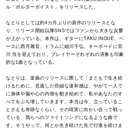
ル「ポルターガイスト」をリリースした。
なとりとしては約4カ月ぶりの新作のリリースとな
り、リリース開始以降SNSではファンから大きな反響
が上がっている。本作は、ギターにTAKU INOUE、ベ
ースに西月麗音、ドラムに細川千弘、キーボードに宮
川 当を迎えており、プレイヤーそれぞれの演奏も印象
的な1曲となっている。
なとりは、楽曲のリリースに際して「まともで生き続
けるために、見逃した些細な違和感は、やがて一人で
に身体や脳や心の内側を動き始めて、私やあなたのす
べてをぶち壊していきます。本当は今、立っているこ
とさえも奇跡なくらい、その現実に向かい合って戦っ
ている、我らへのファイトソングになるような曲で
す。そうやって、何とか生き続けた先で行進を続けま