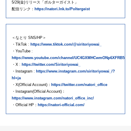
5/29(金)リリース「ポルターガイスト」
配信リンク：
https://natori.lnk.to/Poltergeist
＜なとり SNS/HP＞
・TikTok :
https://www.tiktok.com/@siritoriyowai_
・YouTube :
https://www.youtube.com/channel/UC4GXMHCwmONp6XFRB5Sa
・X :
https://twitter.com/Siritoriyowai_
・Instagram :
https://www.instagram.com/siritoriyowai_/?
hl=ja
・X(Official Account)：
https://twitter.com/natori_office
・Instagram(Official Account)：
https://www.instagram.com/natori_office_inc/
・Official HP：
https://natori-official.com/