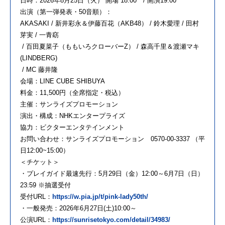
日時：2026年8月25日（火） 開場 18:00 / 開演19:00
出演（第一弾発表・50音順）：
AKASAKI / 新井彩永＆伊藤百花（AKB48） / 鈴木愛理 / 田村
芽実 / 一青窈
/ 百田夏菜子（ももいろクローバーZ） / 森高千里＆渡瀬マキ
(LINDBERG)
/ MC 藤井隆
会場：LINE CUBE SHIBUYA
料金：11,500円（全席指定・税込）
主催：サンライズプロモーション
演出・構成：NHKエンタープライズ
協力：ビクターエンタテインメント
お問い合わせ：サンライズプロモーション 0570-00-3337 （平
日12:00~15:00）
＜チケット＞
・プレイガイド最速先行：5月29日（金）12:00～6月7日（日）
23:59 ※抽選受付
受付URL：
https://w.pia.jp/t/pink-lady50th/
・一般発売：2026年6月27日(土)10:00～
公演URL：
https://sunrisetokyo.com/detail/34983/