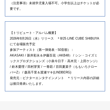
（注意事項）未就学児童入場不可。小学生以上はチケットが必
要です。
【トリビュート・アルバム概要】
2026年8月26日（水）リリース ＊8/25 LINE CUBE SHIBUYA
にて会場販売予定
参加アーティスト（第一弾発表・50音順）：
AKASAKI / 新井彩永＆伊藤百花（AKB48） / シン・コイズミ
ックスプロダクションズ（小泉今日子・高木完・上田ケンジ）
/ 鈴木愛理 / 田村芽実 / 一青窈 / 百田夏菜子（ももいろクロー
バーZ） / 森高千里＆渡瀬マキ(LINDBERG)
発売元：ビクターエンタテインメント ＊リリース内容の詳細
は後日発表いたします。