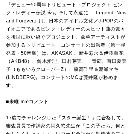
『デビュー50周年トリビュート・プロジェクト ピン
ク・レディー伝説 今も そして永遠に … Legend, Now
and Forever』は、日本のアイドル文化／J-POPのパ
イオニアであるピンク・レディーの大ヒット曲の数々
を後世に歌い継ぐプロジェクト。豪華アーティストが
参加するトリビュート・コンサートの出演者（第一弾
発表・50音順）は、AKASAKI、新井彩永＆伊藤百花
（AKB48）、鈴木愛理、田村芽実、一青窈、百田夏菜
子（ももいろクローバーZ）、森高千里＆渡瀬マキ
(LINDBERG)。コンサートのMCは藤井隆が務めま
す。
■未唯 mieコメント
17歳でチャレンジした「スター誕生！」に合格して、
審査員長で作詞家の阿久悠先生が「この子たち、何と
かしなくちゃ・・・」レコード会社から期待薄の二人