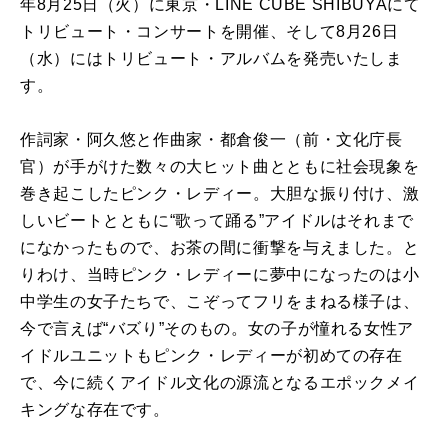
年8月25日（火）に東京・LINE CUBE SHIBUYAにて
トリビュート・コンサートを開催、そして8月26日
（水）にはトリビュート・アルバムを発売いたしま
す。
作詞家・阿久悠と作曲家・都倉俊一（前・文化庁長
官）が手がけた数々の大ヒット曲とともに社会現象を
巻き起こしたピンク・レディー。大胆な振り付け、激
しいビートとともに“歌って踊る”アイドルはそれまで
になかったもので、お茶の間に衝撃を与えました。と
りわけ、当時ピンク・レディーに夢中になったのは小
中学生の女子たちで、こぞってフリをまねる様子は、
今で言えば“バズり”そのもの。女の子が憧れる女性ア
イドルユニットもピンク・レディーが初めての存在
で、今に続くアイドル文化の源流となるエポックメイ
キングな存在です。