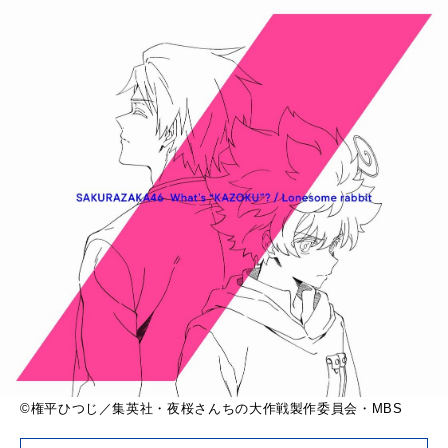
©権平ひつじ／集英社・夜桜さんちの大作戦製作委員会・MBS