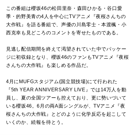
この番組は櫻坂
46
の松田里奈・森田ひかる・谷口愛
季・的野美青の
4
人を中心に
TV
アニメ『夜桜さんちの
大作戦』を語る番組で、声優の川島零士・本渡楓・小
西克幸も見どころのコメントを寄せたものである。
見逃し配信期間を終えて渇望されていた中でパッケー
ジに初収録となり、櫻坂
46
のファンも
TV
アニメ『夜桜
さんちの大作戦』も楽しめる作品だ。
4月に
MUFG
スタジアム
(
国立競技場
)
にて行われた
『
5th YEAR ANNIVERSARY LIVE
』では
14
万人を動
員し、夏の全国ツアーも控えており、更に勢いづいて
いる櫻坂
46
。
6
月の両
A
面シングルが、
TV
アニメ『夜
桜さんちの大作戦』とどのように化学反応を起こして
いくのか、続報を待とう。