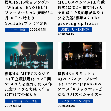
櫻坂46、15枚目シングル
MUFGスタジアム(国立競
「What's "KAZOKU"?」
技場)にて2日間で14万人
フォーメーション発表が 4
を動員した5周年記念ライ
月18日22時より
ブを完遂！櫻坂46「The
YouTubeプレミア公開決
growing up train」が2
定！
度目の1位を獲得！USEN
2026.04.18
USEN／U-NEXT関連
リリース情報
推し活リクエスト（推しリ
2026.04.15
ク）第107回 「ウィークリ
ーランキング」を発表！～
上位ランクイン楽曲は4月
18日（土）より街中・店内で
配信
櫻坂46、MUFGスタジア
櫻坂46×リラックマ
ム(国立競技場)にて2日間
AJ2026ステージレポー
で14万人を動員した5周年
ト！ AnimeJapan2026
記念ライブを実施！6年目
アニメ「リラックマ」～ご
に向けての発表も
ゆるりAJスペシャルステ
ージ～
ライブ／イベント情報
ライブ／イベント情報
2026.04.13
2026.04.06