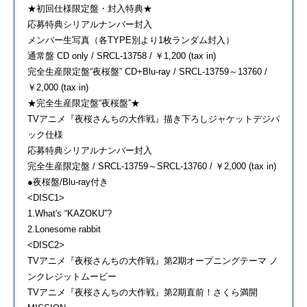
★初回仕様限定盤・封入特典★
応募特典シリアルナンバー封入
メンバー生写真（各TYPE別より1枚ランダム封入）
通常盤 CD only / SRCL-13758 / ￥1,200 (tax in)
完全生産限定盤“夜桜盤” CD+Blu-ray / SRCL-13759～13760 /
￥2,000 (tax in)
★完全生産限定盤“夜桜盤”★
TVアニメ『夜桜さんちの大作戦』描き下ろしジャケットデジパ
ック仕様
応募特典シリアルナンバー封入
完全生産限定盤 / SRCL-13759～SRCL-13760 / ￥2,000 (tax in)
●夜桜盤/Blu-ray付き
<DISC1>
1.What's “KAZOKU”?
2.Lonesome rabbit
<DISC2>
TVアニメ『夜桜さんちの大作戦』第2期オープニングテーマ ノ
ンクレジットムービー
TVアニメ『夜桜さんちの大作戦』第2期直前！さくら満開