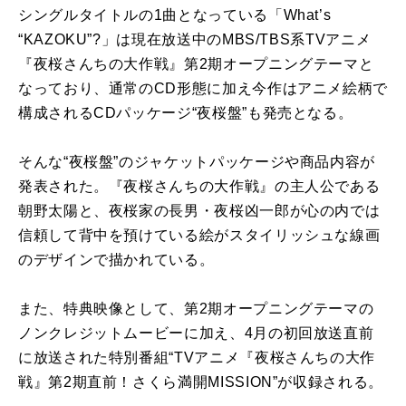
シングルタイトルの
1
曲となっている「
What’s
“KAZOKU”?
」は現在放送中の
MBS/TBS
系
TV
アニメ
『夜桜さんちの大作戦』第
2
期オープニングテーマと
なっており、通常の
CD
形態に加え今作はアニメ絵柄で
構成される
CD
パッケージ“夜桜盤”も発売となる。
そんな“夜桜盤”のジャケットパッケージや商品内容が
発表された。『夜桜さんちの大作戦』の主人公である
朝野太陽と、夜桜家の長男・夜桜凶一郎が心の内では
信頼して背中を預けている絵がスタイリッシュな線画
のデザインで描かれている。
また、特典映像として、第
2
期オープニングテーマの
ノンクレジットムービーに加え、
4
月の初回放送直前
に放送された特別番組“
TV
アニメ『夜桜さんちの大作
戦』第
2
期直前！さくら満開
MISSION
”が収録される。