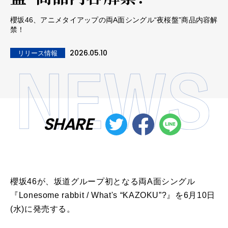
櫻坂46、アニメタイアップの両A面シングル“夜桜盤”商品内容解
禁！
2026.05.10
リリース情報
SHARE
櫻坂
46
が、坂道グループ初となる両
A
面シングル
『
Lonesome rabbit / What's “KAZOKU”?
』を
6
月
10
日
(
水
)
に発売する。