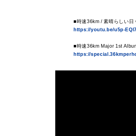
■時速36km / 素晴らしい日々 
https://youtu.be/u5p-EQl
■時速36km Major 1s
https://special.36kmperh