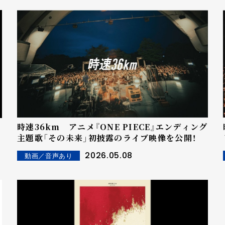
時速36km アニメ『ONE PIECE』エンディング
主題歌「その未来」初披露のライブ映像を公開！
2026.05.08
動画／音声あり