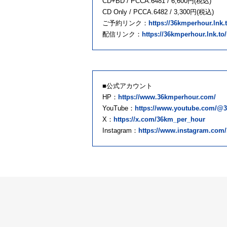
CD+BD / PCCA.6481 / 6,600円(税込)
CD Only / PCCA.6482 / 3,300円(税込)
ご予約リンク：
https://36kmperhour.ln
配信リンク：
https://36kmperhour.lnk.
■公式アカウント
HP：
https://www.36kmperhour.com/
YouTube：
https://www.youtube.com/@
X：
https://x.com/36km_per_hour
Instagram：
https://www.instagram.com