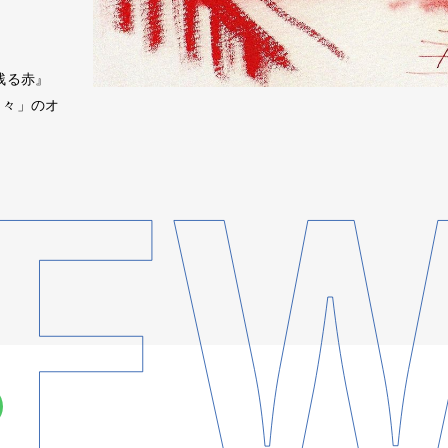
残る赤』
日々」のオ