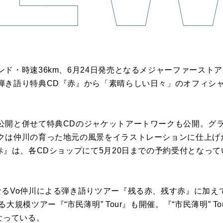
ド・時速36km、6月24日発売となるメジャーファースト
弾き語り特典CD『赤』から「素晴らしい日々」のオフィシ
公開と併せて特典CDのジャケットアートワークも公開。グ
クは仲川の育った地元の風景をイラストレーションに仕上げ
赤』は、各CDショップにて5月20日までの予約受付となっ
るVo仲川による弾き語りツアー『残る赤、残す赤』に加えて
大規模ツアー『“市民薄明” Tour』も開催。『“市民薄明” T
なっている。