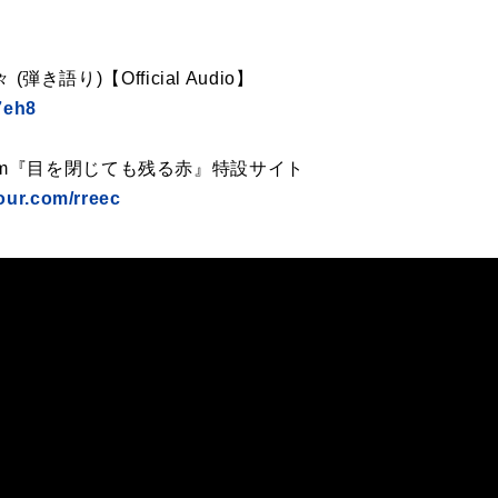
(弾き語り)【Official Audio】
7eh8
t Album『目を閉じても残る赤』特設サイト
our.com/rreec