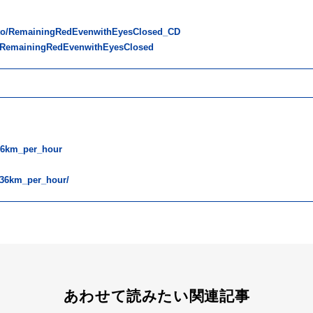
k.to/RemainingRedEvenwithEyesClosed_CD
to/RemainingRedEvenwithEyesClosed
36km_per_hour
/36km_per_hour/
あわせて読みたい関連記事