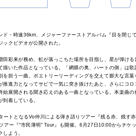
ンド・時速36km、メジャーファーストアルバム『目を閉じ
ジックビデオが公開された。
増田彩来が務め、虹が落っこちた場所を目指し、星が弾ける
て描いた作品となっている。「網膜の奥、ハートの側」は歌
割を担う一曲。ポエトリーリーディングを交えて膨大な言葉
が推進力となってサビで一気に突き抜けたあと、さらにコロ
終始展開される聞き応えのある一曲となっている。本楽曲の
が到着している。
スタートとなるVo仲川による弾き語りツアー『残る赤、残す
アー『“市民薄明” Tour』も開催。6月27日10:00から
クしよう。