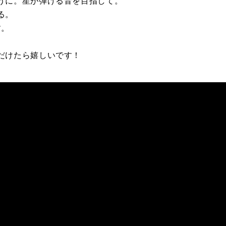
うに。星が弾ける音を目指して。
る。
す。
だけたら嬉しいです！