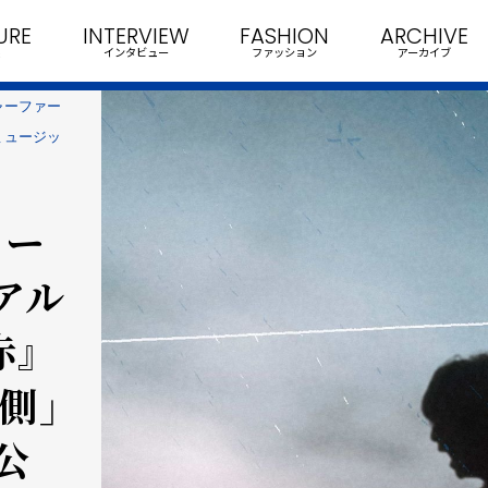
URE
INTERVIEW
FASHION
ARCHIVE
インタビュー
ファッション
アーカイブ
ャーファー
ミュージッ
リー
アル
赤』
側」
公