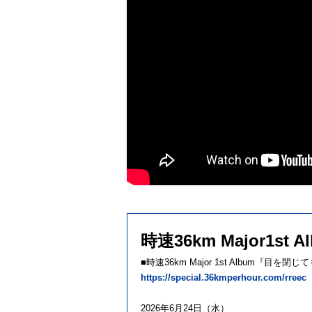
時速36km Major1
■時速36km Major 1st Album『目
https://special.36kmperhour.com/rreec
2026年6月24日（水）