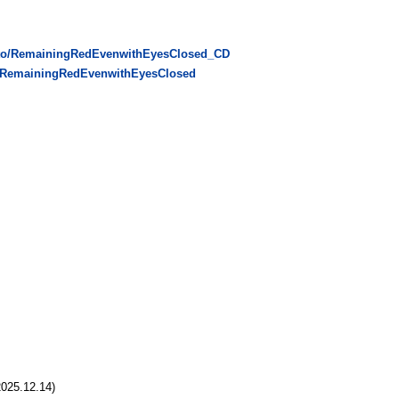
k.to/RemainingRedEvenwithEyesClosed_CD
to/RemainingRedEvenwithEyesClosed
025.12.14)