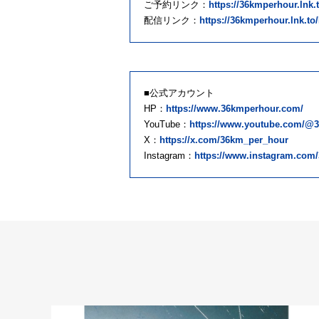
ご予約リンク：
https://36kmperhour.ln
配信リンク：
https://36kmperhour.lnk.
■公式アカウント
HP：
https://www.36kmperhour.com/
YouTube：
https://www.youtube.com/@
X：
https://x.com/36km_per_hour
Instagram：
https://www.instagram.com