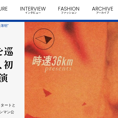
URE
INTERVIEW
FASHION
ARCHIVE
インタビュー
ファッション
アーカイブ
民薄明"
を巡
、初
演
スタートと
ワンマン公