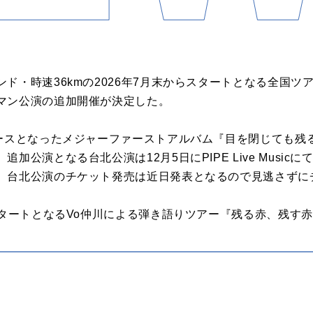
・時速36kmの2026年7月末からスタートとなる全国ツアー『
マン公演の追加開催が決定した。
リースとなったメジャーファーストアルバム『目を閉じても残
加公演となる台北公演は12月5日にPIPE Live Musi
、台北公演のチケット発売は近日発表となるので見逃さずに
スタートとなるVo仲川による弾き語りツアー『残る赤、残す