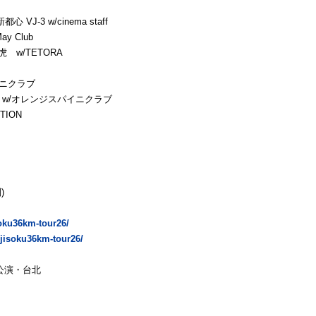
 VJ-3 w/cinema staff
ay Club
と虎 w/TETORA
パイニクラブ
lick w/オレンジスパイニクラブ
TION
)
soku36km-tour26/
t/jisoku36km-tour26/
追加公演・台北