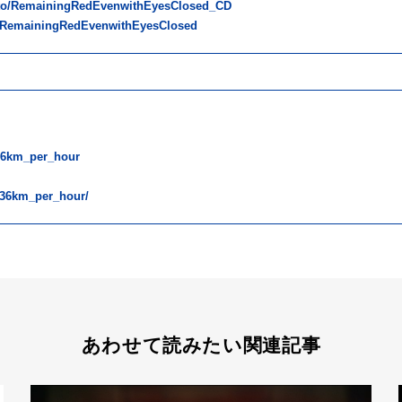
k.to/RemainingRedEvenwithEyesClosed_CD
to/RemainingRedEvenwithEyesClosed
36km_per_hour
/36km_per_hour/
あわせて読みたい関連記事