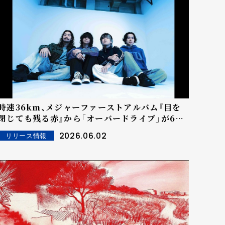
時速36km、メジャーファーストアルバム『目を
閉じても残る赤』から「オーバードライブ」が6月
3日に先行配信！全国28箇所のラジオ局でパワー
2026.06.02
リリース情報
プレイ・レコメンドも決定！