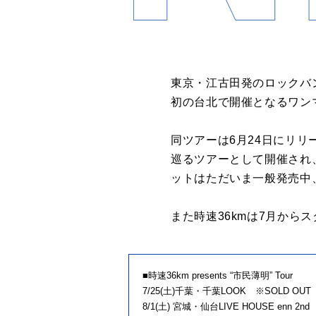
東京・江古田発のロックバンド
初の台北で開催となるワン
同ツアーは6月24日にリ
巡るツアーとして開催され、追
ットはただいま一般発売中
また時速36kmは7月から
■時速36km presents “市民薄明” Tour
7/25(土)千葉・千葉LOOK ※SOLD OUT
8/1(土) 宮城・仙台LIVE HOUSE enn 2nd