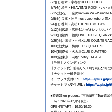
8/2(日) 栃木・宇都宮HELLO DOLLY
8/7(金) 埼玉・HEAVEN’S ROCKさいたま新都心
8/15(土)石川・金沢vanvan V4 w/Sundae M
9/5(土) 兵庫・神戸music zoo kobe 太陽
9/6(日) 香川・高松TOONICE w/Hue’s
9/12(土)広島・広島4.14 w/オレンジス
9/13(日)福岡・福岡LIVE HOUSE Queb
9/26(土)北海道・札幌KLUB COUNTER AC
10/3(土)大阪・梅田CLUB QUATTRO
10/4(日)愛知・名古屋CLUB QUATTRO
10/9(金)東京・渋谷Spotify O-EAST
【券種】スタンディング
【チケット代】前売り5,000円 (税込/D代別
【チケット一般発売中】
イープラス受付URL：
https://eplus.jp/ji
チケットぴあ受付URL：
https://w.pia.jp/
■時速36km presents “市民薄明” Tour
日時：2026年12月5日(土)
OPEN/START：19:00/19:30