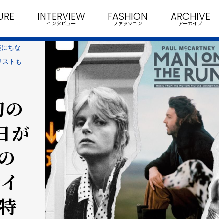
URE
INTERVIEW
FASHION
ARCHIVE
インタビュー
ファッション
アーカイブ
演にちな
リストも
初の
日が
の
レイ
e特