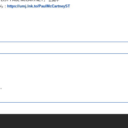
ら：
https://umj.lnk.to/PaulMcCartneyST
ん。