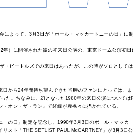
協会によって、3月3日が「ポール・マッカートニーの日」に
平成2年）に開催された彼の初来日公演の、東京ドーム公演初
年にザ・ビートルズでの来日はあったが、この時がソロとして
来日から24年間待ち望んできた当時のファンにとっては、
った。ちなみに、幻となった1980年の来日公演についてはPri
ン・オン・ザ・ラン』で経緯が赤裸々に描かれている。
ニーの日」制定を記念し、1990年3月3日のポール・マッカ
スト「THE SETLIST PAUL McCARTNEY」が3月