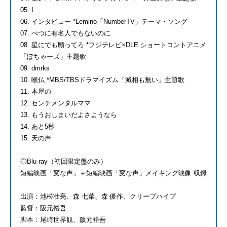
05. I
06. インタビュー *Lemino「NumberTV」テーマ・ソング
07. べつに有名人でもないのに
08. 星にでも願ってろ *フジテレビ×DLE ショートコントアニメ
「ぽちゃーズ」主題歌
09. dmrks
10. 喉仏 *MBS/TBSドラマイズム「滅相も無い」主題歌
11. 本屋の
12. センチメンタルママ
13. もうおしまいだよさようなら
14. あと5秒
15. 天の声
◎Blu-ray（初回限定盤のみ）
短編映画「変な声」＋短編映画「変な声」メイキング映像 収録
出演：池松壮亮、森 七菜、森 優作、クリープハイプ
監督：阪元裕吾
脚本：尾崎世界観、阪元裕吾