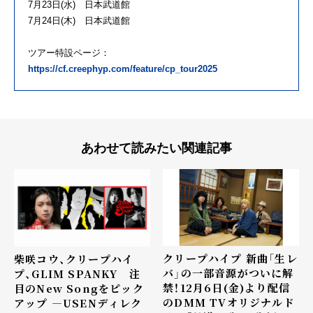
7月23日(水) 日本武道館
7月24日(木) 日本武道館
ツアー特設ページ：
https://cf.creephyp.com/feature/cp_tour2025
あわせて読みたい関連記事
クリープハイプ 新曲「生レ
柴咲コウ、クリープハイ
バ」の一部音源がついに解
プ、GLIM SPANKY 注
禁！12月6日(金)より配信
目のNew Songをピック
のDMM TVオリジナルド
アップ ―USENディレク