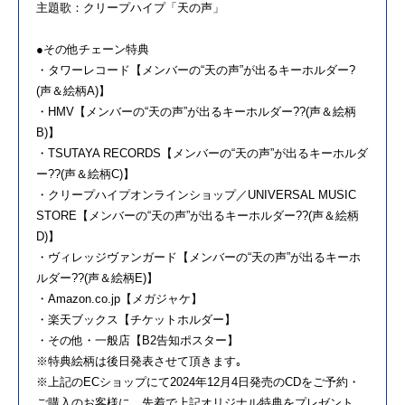
主題歌：クリープハイプ「天の声」
●その他チェーン特典
・タワーレコード【メンバーの“天の声”が出るキーホルダー?
(声＆絵柄A)】
・HMV【メンバーの“天の声”が出るキーホルダー??(声＆絵柄
B)】
・TSUTAYA RECORDS【メンバーの“天の声”が出るキーホルダ
ー??(声＆絵柄C)】
・クリープハイプオンラインショップ／UNIVERSAL MUSIC
STORE【メンバーの“天の声”が出るキーホルダー??(声＆絵柄
D)】
・ヴィレッジヴァンガード【メンバーの“天の声”が出るキーホ
ルダー??(声＆絵柄E)】
・Amazon.co.jp【メガジャケ】
・楽天ブックス【チケットホルダー】
・その他・一般店【B2告知ポスター】
※特典絵柄は後日発表させて頂きます｡
※上記のECショップにて2024年12月4日発売のCDをご予約・
ご購入のお客様に、先着で上記オリジナル特典をプレゼント。