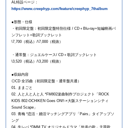
AL特設ページ：
https://www.creephyp.com/feature/creephyp_7thalbum
●形態・仕様
・初回限定盤：初回限定盤特別仕様 / CD＋Blu-ray+短編映画パ
ンフレット+歌詞ブックレット
\7,700（税込）/\7,000（税抜）
・通常盤：ジュエルケース/ CD＋歌詞ブックレット
\3,520（税込）/\3,200（税抜）
●収録内容
◎CD 全15曲（初回限定盤・通常盤共通）
01. ままごと
02. 人と人と人と人 *FM802楽曲制作プロジェクト「ROCK
KIDS 802-OCHIKEN Goes ON!!-×大阪ステーションシティ
Sound Scape」
03. 青梅 *恋活・婚活マッチングアプリ「Pairs」タイアップソ
ング
04. 生レバ *DMM TV オリジナルドラマ「外道の歌」主題歌