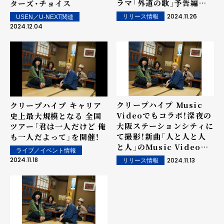
ラマ「外道の歌」予告編映
ターズ・チョイス
像公開
2024.11.26
リリース情報
USEN／U-NEXT関連
2024.12.04
クリープハイプ Music
クリープハイプ キャリア
Videoでもコラボ！深夜の
史上最大規模となる 全国
大阪ステーションシティに
ツアー「君は一人だけど 俺
て撮影！新曲「人と人と人
も一人だよって」を開催！
と人」のMusic Video公
ライブ／イベント情報
開！
2024.11.18
2024.11.13
リリース情報