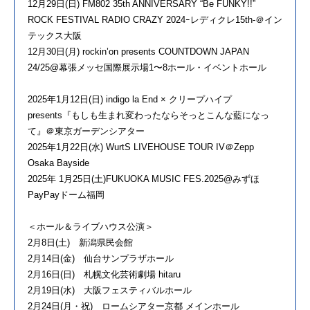
12月29日(日) FM802 35th ANNIVERSARY “Be FUNKY!!”
ROCK FESTIVAL RADIO CRAZY 2024ｰレディクレ15th-＠イン
テックス大阪
12月30日(月) rockin’on presents COUNTDOWN JAPAN
24/25@幕張メッセ国際展示場1〜8ホール・イベントホール
2025年1月12日(日) indigo la End × クリープハイプ
presents『もしも生まれ変わったならそっとこんな藍になっ
て』＠東京ガーデンシアター
2025年1月22日(水) WurtS LIVEHOUSE TOUR IV＠Zepp
Osaka Bayside
2025年 1月25日(土)FUKUOKA MUSIC FES.2025@みずほ
PayPayドーム福岡
＜ホール＆ライブハウス公演＞
2月8日(土) 新潟県民会館
2月14日(金) 仙台サンプラザホール
2月16日(日) 札幌文化芸術劇場 hitaru
2月19日(水) 大阪フェスティバルホール​
2月24日(月・祝) ロームシアター京都 メインホール