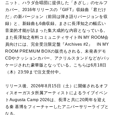
ニット、ハラダ合唱団に提供した「きざし」のセルフ
カバー、2016年リリースの『GIFT』収録曲「君だけ
だ」の新バージョン（前回は弾き語りバージョンを収
録）と、新録曲も6曲収録。まさに長澤知之の幅広い
音楽的才能が詰まった集大成的な内容となっている。
また長澤知之有料コミュニティサイトIN MY ROOM会
員向けには、完全受注限定盤『Archives #2』 IN MY
ROOM PREMIUM BOXの販売もされる。未発表デモ
CDやクッションカバー、アクリルスタンドなどがパッ
ケージされた豪華版となっている。こちらは6月18日
（木）23:59まで注文受付中。
リリース後、2026年8月15日（土）に開催されるオフ
ィスオーガスタ所属アーティストによるライブイベン
トAugusta Camp 2026は、長澤と共に20周年を迎え
る秦 基博をフィーチャーしたアニバーサリーライブと
なる。