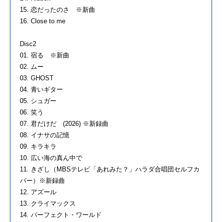
15. 恋だったのさ ※新曲
16. Close to me
Disc2
01. 宿る ※新曲
02. ムー
03. GHOST
04. 青いギター
05. シュガー
06. 笑う
07. 君だけだ (2026) ※新録曲
08. イナサの記憶
09. キラキラ
10. 広い海の真ん中で
11. きざし（MBSテレビ「あれみた？」ハラダ合唱団セルフカ
バー）※新録曲
12. アズール
13. クライマックス
14. パーフェクト・ワールド