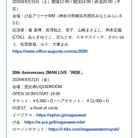
2026年8月15日（土）開場12:00 / 開演14:00 / 終演20:00（予
定）
会場：ぴあアリーナMM（神奈川県横浜市西区みなとみらい3-
2-2）
出演者：秦 基博、長澤知之、杏子、山崎まさよし、岡本定義
(COIL)、あらきゆうこ、元ちとせ、スキマスイッチ、さかいゆ
う、松室政哉、ルイ、大東まみ
https://www.office-augusta.com/ac2026/
20th Anniversary 2MAN LIVE「RIDE」
2026年8月21日（金）
会場：恵比寿LIQUIDROOM
OPEN 18:00/START 19:00
チケット：￥6,000＋D / ペアチケット： ￥11,000＋D
GUEST：a flood of circle
イープラス：
https://eplus.jp/nagasawa/
ぴあ：
https://w.pia.jp/t/nagasawa-ride/
ローソンチケット：
https://l-tike.com/nagasawatomoyuki/