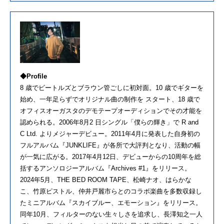
◆Profile
8 歳でビートルズとブラウン管ごしに初対面。10 歳でギターを
始め、一年足らずでオリジナル曲の制作を スタート、18 歳で
オフィスオーガスタのデモテープオーディションでその才能を
認められる。2006年8月2 日シングル「僕らの輝き」で R and
C Ltd. よりメジャーデビュー。2011年4月に発表した自身初の
フルアルバム『JUNKLIFE』が各所で大評判となり、活動の幅
が一気に広がる。2017年4月12日、デビューからの10周年を総
括するアンソロジーアルバム『Archives #1』をリリース。
2024年5月、THE BED ROOM TAPE、松崎ナオ、はらかな
こ、竹原ピストル、仲井戸麗市らとのコラボ楽曲を多数収録し
たミニアルバム『スカイブルー、エモーション』をリリース。
同年10月、フィルターのない生々しさを追求し、長澤知之一人