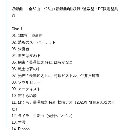
収録曲 全32曲 *26曲+新録曲6曲収録 *通常盤・FC限定盤共
通
Disc 1
01. 100% ※新曲
02. 渋谷のスーパーラット
03. 朱夏色
04. 世界は変わる
05. 約束 / 長澤知之 feat. はらかなこ
06. 戦士は夢の中
07. 光芒 / 長澤知之 feat. 竹原ピストル、仲井戸麗市
08. ソウルセラー
09. アーティスト
10. 宙ぶらの歌
11. ぼくも / 長澤知之 feat. 松崎ナオ（2023年NHKみんなのう
た）
12. ライラ ※新曲（先行シングル）
13. 羊雲
14. Ribbon