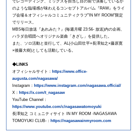
でレコーディング、ミックスを担当し目の前で演奏しているか
のような臨場感が味わえるコンセプトアルバム『RAW』をライ
ブ会場＆オフィシャルコミュニティクラブ”IN MY ROOM”限定
でリリース。
MBS毎日放送『あれみた？』(毎週月曜 23:56- 放送)内の企画、
ハラダ合唱団へオリジナル楽曲「きざし」を提供した。
また、ソロ活動と並行して、AL(小山田壮平×長澤知之×藤原寛
×後藤大樹)としても活動している。
◆LINKS
オフィシャルサイト：
https://www.office-
augusta.com/nagasawa/
Instagram：
https://www.instagram.com/nagasawa.official/
X：
https://x.com/t_nagasaw
YouTube Channel：
https://www.youtube.com/c/nagasawatomoyuki
長澤知之 コミュニティサイト IN MY ROOM -NAGASAWA
TOMOYUKI CLUB-：
https://nagasawainmyroom.com