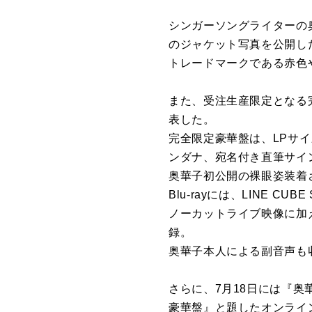
シンガーソングライターの
のジャケット写真を公開し
トレードマークである赤色
また、受注生産限定となる
表した。
完全限定豪華盤は、LPサイズ
ンダナ、宛名付き直筆サイ
奥華子初公開の裸眼姿装着
Blu-rayには、LINE CUBE
ノーカットライブ映像に加
録。
奥華子本人による副音声も
さらに、7月18日には『
豪華盤』と題したオンライ