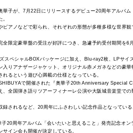
奥華子が、7月22日にリリースするデビュー20周年アルバ
た。
やピアノなどで彩られ、それぞれの形態が多種多様な世界観
完全限定豪華盤の受注が好評につき、急遽予約受付期間を6
スペシャルBOXパッケージに加え、Blu-ray2枚、LPサ
ン入りアナザージャケット、オリジナル赤メガネなどの豪華
されるという遊び心満載の仕様となっている。
 SHIBUYAで開催された『奥華子20th Anniversary Special C
え、全国弾き語りツアーフィナーレ公演や大阪城音楽堂での
収録されるなど、20周年にふさわしい記念作品となっている
奥華子20周年アルバム「会いたいと思えること」発売記念オ
ンサイン会も開催が決定している。