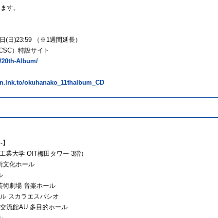
します。
(日)23:59 （※1週間延長）
CSC）特設サイト
/20th-Album/
on.lnk.to/okuhanako_11thalbum_CD
-】
工業大学 OIT梅田タワー 3階）
芸術文化ホール
ル
ま芸術劇場 音楽ホール
ホール スカラエスパシオ
い交流館AU 多⽬的ホール
ル