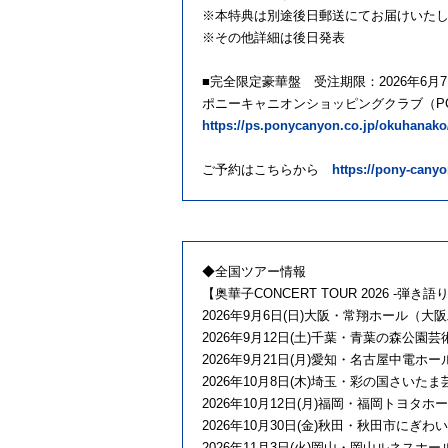
※本特典は別途後日郵送にてお届けいた
※その他詳細は後日発表
■完全限定豪華盤 受注期限：2026年6月7日
ポニーキャニオンショッピングクラブ（P
https://ps.ponycanyon.co.jp/okuhanako
ご予約はこちらから
https://pony-cany
◆全国ツアー情報
【奥華子CONCERT TOUR 2026 -弾き語り
2026年9月6日(日)大阪・常翔ホール（大阪
2026年9月12日(土)千葉・青葉の森公園
2026年9月21日(月)愛知・名古屋中電ホー
2026年10月8日(木)埼玉・彩の国さいた
2026年10月12日(月)福岡・福岡トヨタ
2026年10月30日(金)秋田・秋⽥市にぎわ
2026年11月3日(火)岡山・岡山ルネスホー