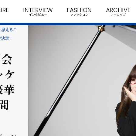
URE
INTERVIEW
FASHION
ARCHIVE
インタビュー
ファッション
アーカイブ
と思えるこ
が決定！
『会
ャケ
豪華
間