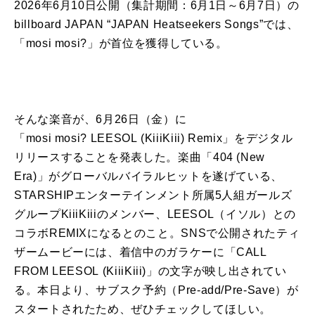
2026
年
6
月
10
日
公開（集計期間：
6
月
1
日
～
6
月
7
日
）
の
billboard JAPAN “JAPAN Heatseekers Songs”
では、
「
mosi mosi?
」
が
首位を獲得している。
そんな
楽音
が
、
6
月
26
日
（
金
）
に
「
mosi mosi? LEESOL (KiiiKiii) Remix
」を
デジタル
リリース
するこ
と
を発表した。楽曲「
404 (New
Era)
」
が
グローバルバイラルヒットを遂げている、
STARSHIP
エンターテインメント所属
5
人組
ガールズ
グループ
KiiiKiii
の
メンバー
、
LEESOL
（イソル）
と
の
コラボ
REMIX
に
なる
と
の
こ
と
。
SNS
で公開されたティ
ザームービー
に
は、着信中
の
ガラケー
に
「
CALL
FROM LEESOL (KiiiKiii)
」
の
文字
が
映し出されてい
る。本
日
より、サブスク予約（
Pre-add/Pre-Save
）
が
スタートされたため、ぜひチェックしてほしい。