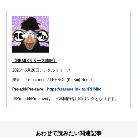
【
REMIX
リリース
情報】
2026年
6
月
26
日
デジタル
リリース
楽音
「
mosi mosi? LEESOL (KiiiKiii) Remix
」
Pre-add/Pre-save：
https://sasane.lnk.to/rRHMkc
※
Pre-add/Pre-save
は、
日
本国内専用
の
リンク
と
なります。
あわせて読みたい関連記事