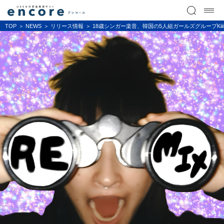
TOP
NEWS
リリース情報
18歳シンガー楽音、韓国の5人組ガールズグループKiiiKi