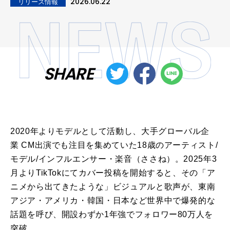
2026.06.22
リリース情報
SHARE
2020年よりモデル
と
して活動し、大手グローバル企
業
CM
出演でも注目を集めていた
18
歳
の
アーティスト
/
モデル
/
インフルエンサー・
楽音
（ささね）。
2025
年
3
月
より
TikTok
に
てカバー投稿を開始する
と
、そ
の
「ア
ニメから出てきたような」ビジュアル
と
歌声
が
、東南
アジア・アメリカ・
韓国
・
日
本など世界中で爆発的な
話題を呼び、開設わずか
1
年強でフォロワー
80
万人を
突破。