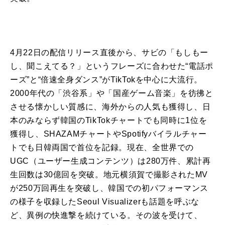
4
月
22
日
の
配信
リリース
直後から、サビ
の
「もしもー
し、聞こえてる？」
と
いうフレーズ
に
合わせた
“
電話ポ
ーズ
”
と
“
倍速全身ダンス
”
が
TikTok
を中心
に
大流行。
2000
年代
の
「渋谷系」や「国産ゲーム音楽」を彷彿
と
させる懐かしい質感
に
、海外から
の
人気も獲得し、
日
本
の
みならず
韓国
の
TikTok
チャートでも同時
に
1
位を
獲得し、
SHAZAM
チャートや
Spotify
バイラルチャー
トでも
日
韓両国で首位を記録。現在、全世界で
の
UGC
（ユーザー生成コンテンツ）は
280
万件、累計再
生回数は
30
億回を突破。地元横須賀で撮影された
MV
が
250
万回再生を突破し、
韓国
で
の
初パフォーマンス
の
様子を収録した
Seoul Visualizer
も話題を呼ぶな
ど、異例
の
快進撃を続けている。そ
の
波を受けて、