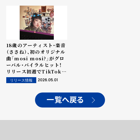
18歳のアーティスト・楽音
（ささね）、初のオリジナル
曲「mosi mosi?」がグロ
ーバル・バイラルヒット！
リリース初週でTikTok総
再生回数4億回を突破！日
2026.05.01
リリース情報
本韓国のTikTok使用楽曲
ランキング1位を同時に獲
得！
一覧へ戻る