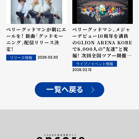
ベリーグッドマンが朝にエ
ベリーグッドマン、メジャ
ールを！ 新曲「グッドモー
ーデビュー10周年を満員
ニング」配信リリース決
のGLION ARENA KOBE
定！
で8,000人の"友達"と祝
福！ 次回全国ツアー開催も
2026.03.30
リリース情報
サプライズ発表
ライブ／イベント情報
2026.02.13
一覧へ戻る