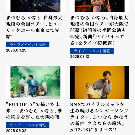
まつむら かなう 自身最大
まつむら かなう、自身最大
規模の全国ツアー、ヒュー
規模の全国ツアーが大阪で
リックホール東京にて完
開幕！初開催の福岡公演も
結！
即完、新曲「バイバイって
さ」をライブ初披露！
ライブ／イベント情報
2026.04.25
ライブ／イベント情報
2026.03.10
"EUTOPiA"で描いた未
SNSでバイラルヒットを
来 ― まつむら かなう、夢
生み続けるシンガーソング
の続きを誓った大阪の夜
ライター、まつむら かなう
の新曲「さよならの魔法」
ライブ／イベント情報
が12/18にリリース‼
2025.09.02