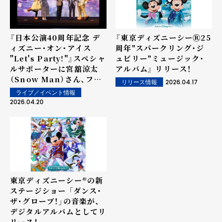
ン楽曲！
『日本公演40周年記念 デ
『東京ディズニーシーⓇ25
ィズニー・オン・アイス
周年"スパークリング・ジ
"Let's Party!"』スペシャ
ュビリー"ミュージック・
ルサポーターに宮舘涼太
アルバム』 リリース！
（Snow Man）さん、ファ
2026.04.17
リリース情報
ミリーパートナーに関根勤
ライブ／イベント情報
さん、関根麻里さんが就
2026.04.20
任！
東京ディズニーシー®の新
ステージショー 「ダンス・
ザ・グローブ！」の音楽が、
デジタルアルバムとしてリ
リース！