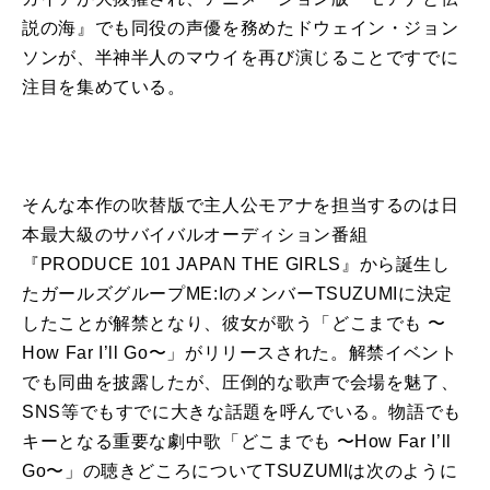
説の海』でも同役の声優を務めたドウェイン・ジョン
ソンが、半神半人のマウイを再び演じることですでに
注目を集めている。
そんな本作の吹替版で主人公モアナを担当するのは日
本最大級のサバイバルオーディション番組
『PRODUCE 101 JAPAN THE GIRLS』から誕生し
たガールズグループME:IのメンバーTSUZUMIに決定
したことが解禁となり、彼女が歌う「どこまでも 〜
How Far I’ll Go〜」がリリースされた。解禁イベント
でも同曲を披露したが、圧倒的な歌声で会場を魅了、
SNS等でもすでに大きな話題を呼んでいる。物語でも
キーとなる重要な劇中歌「どこまでも 〜How Far I’ll
Go〜」の聴きどころについてTSUZUMIは次のように