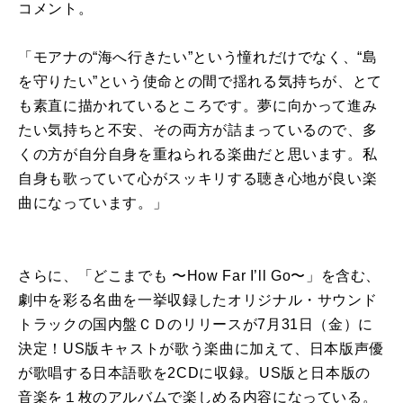
コメント。
「モアナの“海へ行きたい”という憧れだけでなく、“島
を守りたい”という使命との間で揺れる気持ちが、とて
も素直に描かれているところです。夢に向かって進み
たい気持ちと不安、その両方が詰まっているので、多
くの方が自分自身を重ねられる楽曲だと思います。私
自身も歌っていて心がスッキリする聴き心地が良い楽
曲になっています。」
さらに、「どこまでも 〜How Far I’ll Go〜」を含む、
劇中を彩る名曲を一挙収録したオリジナル・サウンド
トラックの国内盤ＣＤのリリースが7月31日（金）に
決定！US版キャストが歌う楽曲に加えて、日本版声優
が歌唱する日本語歌を2CDに収録。US版と日本版の
音楽を１枚のアルバムで楽しめる内容になっている。