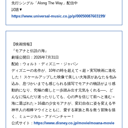
先行シングル「Along The Way」配信中
試聴▼
https://www.universal-music.co.jp/p/00050087603199/
【映画情報】
『モアナと伝説の海』
劇場公開日：2026年7月31日
配給：ウォルト・ディズニー・ジャパン
ディズニーの名作が、10年の時を超えて＜超＞実写映画に進化
した！ スケールアップした映像で美しい大海原があなたを包み
込み、息づかいまでも感じられる描写でモアナの物語がより感
動的になり、究極の癒しと一歩踏み出す元気をくれる──。ど
んなに悩んだり迷ったりしても、心の声を信じて前へと進む＜
海に選ばれた＞16歳の少女モアナが、変幻自在に姿を変える半
神半人の相棒マウイとともに、愛する家族と島を救う冒険を描
く、ミュージカル・アドベンチャー！
公式サイト：
https://www.disney.co.jp/movie/moana-movie