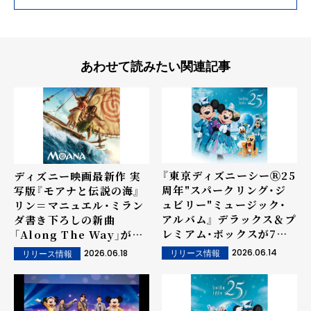
あわせて読みたい関連記事
『東京ディズニーシーⓇ25
ディズニー映画最新作 実
周年"スパークリング・ジ
写版『モアナと伝説の海』
ュビリー"ミュージック・
リン＝マニュエル・ミラン
アルバム』 デラックス＆プ
ダ書き下ろしの新曲
レミアム・ボックスが7月
「Along The Way」が映
29日（水）リリース決定！
画公開に先駆けてリリー
2026.06.14
2026.06.18
リリース情報
リリース情報
ス！ 実写版、アニメーショ
ン版でモアナを演じる２名
と ドウェイン・ジョンソン
が歌う豪華コラボレーショ