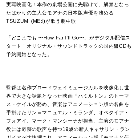
実写映画化！本作の劇場公開に先駆けて、解禁となっ
たばかりの主人公モアナの日本版声優を務める
TSUZUMI (ME:I)が歌う劇中歌
「どこまでも 〜How Far I’ll Go〜」がデジタル配信ス
タート！オリジナル・サウンドトラックの国内盤CDも
予約開始となった。
監督は名作ブロードウェイミュージカルを映像化し世
界で大きな話題となった映画『ハミルトン』のトーマ
ス・ケイルが務め、音楽はアニメーション版の名曲を
手掛けたリン＝マニュエル・ミランダ、オペタイア・
フォアイ、マーク・マンシーナが担当。主演のモアナ
役には奇跡の歌声を持つ19歳の新人キャサリン・ラン
ガイアが大抜擢され、アニメーション版『モアナと伝