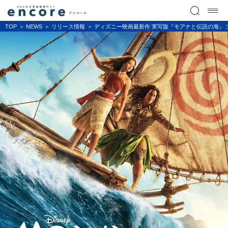
TOP
NEWS
リリース情報
ディズニー映画最新作 実写版『モアナと伝説の海』 主人公