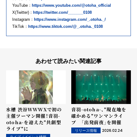
YouTube：
https://www.youtube.com/@otoha_official
X(Twitter)：
https://twitter.com/_______0108
Instagram：
https://www.instagram.com/_.otoha._/
TikTok：
https://www.tiktok.com/@_.otoha._0108
あわせて読みたい関連記事
水槽 渋谷WWWXで初の
音羽-otoha-、"現在地を
主催ツーマン開催！音羽-
確かめる"ワンマンライ
otoha-を迎えた"共創型
ブ 「出発前夜」を開催
ライブ"に
2026.02.24
リリース情報
ライブ／イベント情報