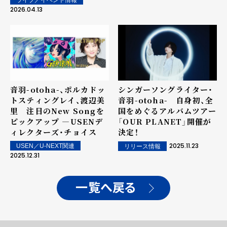
2026.04.13
シンガーソングライター・
音羽-otoha-、ポルカドッ
音羽-otoha- 自身初、全
トスティングレイ、渡辺美
国をめぐるアルバムツアー
里 注目のNew Songを
「OUR PLANET」開催が
ピックアップ ―USENデ
決定！
ィレクターズ・チョイス
2025.11.23
USEN／U-NEXT関連
リリース情報
2025.12.31
一覧へ戻る