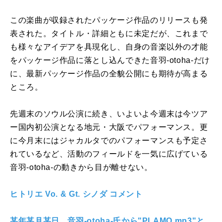
この楽曲が収録されたパッケージ作品のリリースも発
表された。タイトル・詳細ともに未定だが、これまで
も様々なアイデアを具現化し、自身の音楽以外の才能
をパッケージ作品に落とし込んできた音羽-otoha-だけ
に、最新パッケージ作品の全貌公開にも期待が高まる
ところ。
先週末のソウル公演に続き、いよいよ今週末は今ツア
ー国内初公演となる地元・大阪でパフォーマンス。更
に今月末にはジャカルタでのパフォーマンスも予定さ
れているなど、活動のフィールドを一気に広げている
音羽-otoha-の動きから目が離せない。
ヒトリエ Vo. & Gt. シノダ コメント
某年某月某日、音羽-otoha-氏から"PLAMO.mp3"と