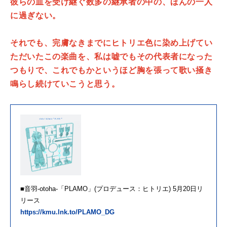
彼らの血を受け継ぐ数多の継承者の中の、ほんの一人
に過ぎない。
それでも、完膚なきまでにヒトリエ色に染め上げてい
ただいたこの楽曲を、私は嘘でもその代表者になった
つもりで、これでもかというほど胸を張って歌い掻き
鳴らし続けていこうと思う。
■音羽-otoha-「PLAMO」(プロデュース：ヒトリエ) 5月20日リ
リース
https://kmu.lnk.to/PLAMO_DG