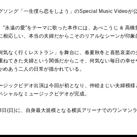
ング「一生僕ら恋をしよう」のSpecial Music Video
”永遠の愛”をテーマに歌った本作には、あべこうじ & 高
に相応しい、本当の夫婦だからこそのリアルなシーンが印象
何気なく行くレストラン」を舞台に、春夏秋冬と喜怒哀楽の
重ねてきた夫婦という関係だからこそ、何気ない毎日の幸せ
かめあう二人の日常が描かれている。
ージックビデオ出演は今回が初となり、仲睦まじい夫婦模様
ペシャルなミュージックビデオが完成。
8日(日)に、自身最大規模となる横浜アリーナでのワンマン