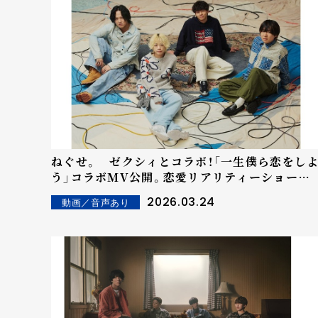
ねぐせ。 ゼクシィとコラボ！「一生僕ら恋をし
う」コラボMV公開。恋愛リアリティーショーで
話題の「あみ&こうへい」の結婚式や幸せな日常
2026.03.24
動画／音声あり
をフィーチャー。