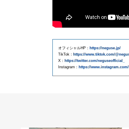
オフィシャルHP：
https://neguse.jp/
TikTok：
https://www.tiktok.com/@negus
X：
https://twitter.com/neguseofficial_
Instagram：
https://www.instagram.com/