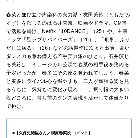
春菜と並び立つ声楽科の実力派・友田美鈴（ともだ み
すず）を演じるのは石井杏奈。映画やドラマ、CM等
で活躍を続け、Netflx『10DANCE』（25）や、主演
ドラマ「聖ラブサバイバーズ」（26）、「刑事、ふり
だしに戻る」（26）などの話題作に次々と出演。高い
ダンス力も兼ね備える若手実力派のひとり。石井演じ
る美鈴は、ミュージカル公演で春菜の相手役を務める
予定だったが、奏多にその座を奪われてしまう。春菜
と奏多にライバル心を燃やすも、二人が頑張る姿を見
るうちに、気持ちに変化が現れ――。振り幅の大きい
役どころに、持ち前のダンス表現を活かして体当たり
で挑む。
■【久保史緒里さん／桐原春菜役 コメント】