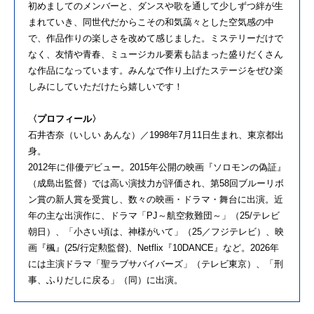
初めましてのメンバーと、ダンスや歌を通して少しずつ絆が生
まれていき、同世代だからこその和気藹々とした空気感の中
で、作品作りの楽しさを改めて感じました。ミステリーだけで
なく、友情や青春、ミュージカル要素も詰まった盛りだくさん
な作品になっています。みんなで作り上げたステージをぜひ楽
しみにしていただけたら嬉しいです！
〈プロフィール〉
石井杏奈（いしい あんな）／1998年7月11日生まれ、東京都出
身。
2012年に俳優デビュー。2015年公開の映画『ソロモンの偽証』
（成島出監督）では高い演技力が評価され、第58回ブルーリボ
ン賞の新人賞を受賞し、数々の映画・ドラマ・舞台に出演。近
年の主な出演作に、ドラマ「PJ～航空救難団～」（25/テレビ
朝日）、「小さい頃は、神様がいて」（25／フジテレビ）、映
画『楓』(25/行定勲監督)、Netflix『10DANCE』など。2026年
には主演ドラマ「聖ラブサバイバーズ」（テレビ東京）、「刑
事、ふりだしに戻る」（同）に出演。