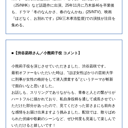
（25/NHK）など話題作に出演。25年11月に乃木坂46を卒業後
も、ドラマ「冬のなんかさ、春のなんかね」(25/NTV)、映画
『ほどなく、お別れです』(26/三木孝浩監督)での演技が注目を
集める。
■【渋谷凪咲さん／小熊莉子役 コメント】
小熊莉子役を演じさせていただきました、渋谷凪咲です。
最初オファーをいただいた時は、"ほぼ女性ばかりの芸術大学
に刑事が女性の格好をして潜入捜査する"というテーマが斬新
で面白いなと思いました。
お話しも、スリリングでありながらも、青春と人との繋がりが
ハートフルに描かれており、私自身役柄を通して成長させてい
ただけた部分があったので、見てくださった皆さまにも前向き
な感情をお届け出来ますよう挑みました。配信では、散りばめ
られた伏線や歌劇のシーンなど、ぜひ何度も見返して楽しんで
いただけると嬉しいです！