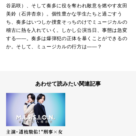
谷凪咲）、そして奏多に役を奪われ敵意を燃やす友田
美鈴（石井杏奈）。個性豊かな学生たちと過ごすう
ち、奏多はいつしか捜査そっちのけでミュージカルの
稽古に熱を入れていく。しかし公演当日、事態は急変
する――。奏多は爆弾犯の正体を暴くことができるの
か。そして、ミュージカルの行方は――？
あわせて読みたい関連記事
主演・道枝駿佑！"刑事×女