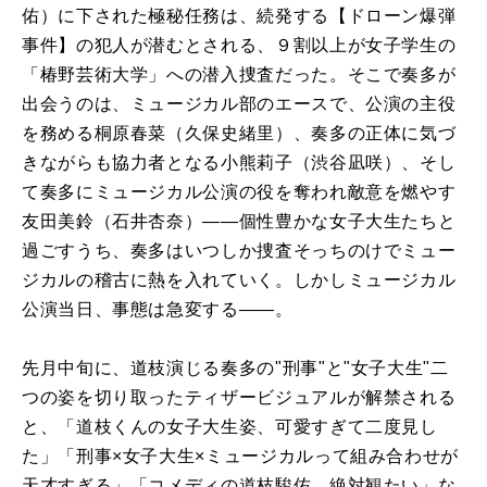
佑）に下された極秘任務は、続発する【ドローン爆弾
事件】の犯人が潜むとされる、９割以上が女子学生の
「椿野芸術大学」への潜入捜査だった。そこで奏多が
出会うのは、ミュージカル部のエースで、公演の主役
を務める桐原春菜（久保史緒里）、奏多の正体に気づ
きながらも協力者となる小熊莉子（渋谷凪咲）、そし
て奏多にミュージカル公演の役を奪われ敵意を燃やす
友田美鈴（石井杏奈）――個性豊かな女子大生たちと
過ごすうち、奏多はいつしか捜査そっちのけでミュー
ジカルの稽古に熱を入れていく。しかしミュージカル
公演当日、事態は急変する――。
先月中旬に、道枝演じる奏多の"刑事"と"女子大生"二
つの姿を切り取ったティザービジュアルが解禁される
と、「道枝くんの女子大生姿、可愛すぎて二度見し
た」「刑事×女子大生×ミュージカルって組み合わせが
天才すぎる」「コメディの道枝駿佑、絶対観たい」な