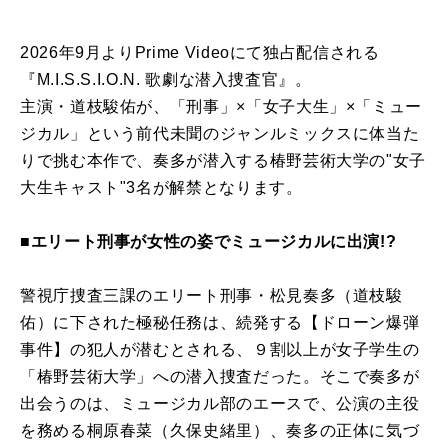
2026年9月よりPrime Videoにて独占配信される
『M.I.S.S.I.O.N. 歌劇な潜入捜査官』。
主演・道枝駿佑が、「刑事」×「女子大生」×「ミュー
ジカル」という前代未聞のジャンルミックスに体当た
りで挑む本作で、奏多が潜入する椿野芸術大学の"女子
大生キャスト"3名が解禁となります。
■エリート刑事が女性の姿でミュージカルに出演!?
警視庁捜査三課のエリート刑事・松見奏多（道枝駿
佑）に下された極秘任務は、続発する【ドローン爆弾
事件】の犯人が潜むとされる、９割以上が女子学生の
「椿野芸術大学」への潜入捜査だった。そこで奏多が
出会うのは、ミュージカル部のエースで、公演の主役
を務める桐原春菜（久保史緒里）、奏多の正体に気づ