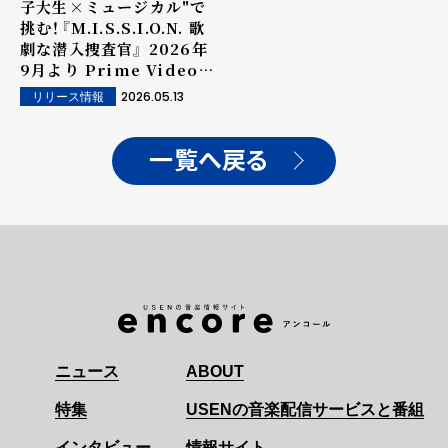
子大生×ミュージカル"で
挑む！『M.I.S.S.I.O.N. 歌
劇な潜入捜査官』 2026年
9月より Prime Video
にて独占配信決定!!
2026.05.13
リリース情報
一覧へ戻る
ニュース
ABOUT
特集
USENの音楽配信サービスと番組
インタビュー
情報サイト