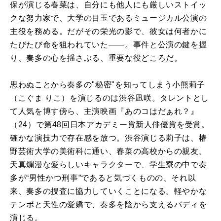
保が演じる春菜は、自分にも他人にも厳しいストイッ
クな努力家で、大学の目玉であるミュージカル公演の
主役を務める。だがその栄光の影で、彼女は何者かに
たびたび命を狙われていた――。事件と公演の鍵を握
り、奏多の心を揺さぶる、重要な役どころだ。
思わぬことから奏多の"秘密"を知ってしまう小熊莉子
（こぐま りこ）を演じるのは渋谷凪咲。タレントとし
て人気を博す傍ら、主演映画『あのコはだぁれ？』
（24）で第48回日本アカデミー賞新人俳優賞を受賞。
確かな演技力で存在感を放つ。渋谷演じる莉子は、椿
野芸術大学の美術科に通い、春菜の高校からの親友。
天真爛漫な愛らしいキャラクターで、学生寮の中で奏
多が“男性かつ刑事”であると気づくものの、それ以
来、奏多の捜査に協力していくことになる。軽やかな
テンポと天性の愛嬌で、奏多を陰から支えるバディを
演じる。