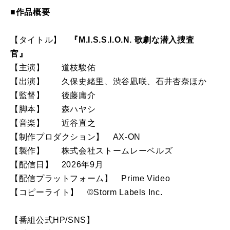
■作品概要
【タイトル】
『M.I.S.S.I.O.N. 歌劇な潜入捜査
官』
【主演】 道枝駿佑
【出演】 久保史緒里、渋谷凪咲、石井杏奈ほか
【監督】 後藤庸介
【脚本】 森ハヤシ
【音楽】 近谷直之
【制作プロダクション】 AX-ON
【製作】 株式会社ストームレーベルズ
【配信日】 2026年9月
【配信プラットフォーム】 Prime Video
【コピーライト】 ©Storm Labels Inc.
【番組公式HP/SNS】