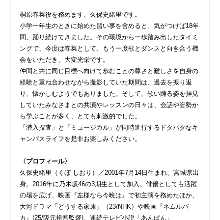
桐原春菜役を務めます、久保史緒里です。
小学一年生のときに始めた習い事を含めると、気がつけば18年
間、踊り続けてきました。その環境から一歩踏み出したタイミ
ングで、今度は春菜として、もう一度歌とダンスと向き合う機
会をいただき、大変光栄です。
仲間と共に同じ目標へ向けて歩むことの尊さと難しさを自身の
経験と重ね合わせながら撮影していた期間は、過去を振り返
り、懐かしむようでもありました。そして、歌い踊る姿を拝見
していたみなさまとの共演やレッスンの日々は、会話や姿勢か
ら学ぶことが多く、とても刺激的でした。
「潜入捜査」と「ミュージカル」が同時進行するドタバタなキ
ャンパスライフを是非お楽しみください。
〈プロフィール〉
久保史緒里（くぼ しおり）／2001年7月14日生まれ、宮城県出
身。2016年に乃木坂46の3期生として加入。俳優としても活躍
の場を広げ、映画『左様なら今晩は』で初主演を務めたほか、
大河ドラマ「どうする家康」（23/NHK）や映画『ネムルバ
カ』(25/阪元裕吾監督)、連続テレビ小説「あんぱん」