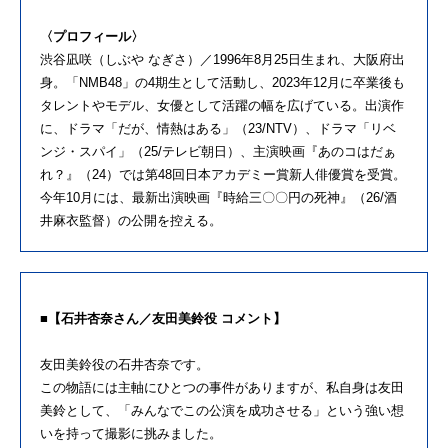
〈プロフィール〉
渋谷凪咲（しぶや なぎさ）／1996年8月25日生まれ、大阪府出
身。「NMB48」の4期生として活動し、2023年12月に卒業後も
タレントやモデル、女優として活躍の幅を広げている。出演作
に、ドラマ「だが、情熱はある」（23/NTV）、ドラマ「リベ
ンジ・スパイ」（25/テレビ朝日）、主演映画『あのコはだぁ
れ？』（24）では第48回日本アカデミー賞新人俳優賞を受賞。
今年10月には、最新出演映画『時給三〇〇円の死神』（26/酒
井麻衣監督）の公開を控える。
■【石井杏奈さん／友田美鈴役 コメント】
友田美鈴役の石井杏奈です。
この物語には主軸にひとつの事件がありますが、私自身は友田
美鈴として、「みんなでこの公演を成功させる」という強い想
いを持って撮影に挑みました。