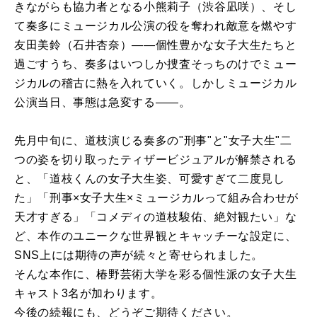
きながらも協力者となる小熊莉子（渋谷凪咲）、そし
て奏多にミュージカル公演の役を奪われ敵意を燃やす
友田美鈴（石井杏奈）――個性豊かな女子大生たちと
過ごすうち、奏多はいつしか捜査そっちのけでミュー
ジカルの稽古に熱を入れていく。しかしミュージカル
公演当日、事態は急変する――。
先月中旬に、道枝演じる奏多の"刑事"と"女子大生"二
つの姿を切り取ったティザービジュアルが解禁される
と、「道枝くんの女子大生姿、可愛すぎて二度見し
た」「刑事×女子大生×ミュージカルって組み合わせが
天才すぎる」「コメディの道枝駿佑、絶対観たい」な
ど、本作のユニークな世界観とキャッチーな設定に、
SNS上には期待の声が続々と寄せられました。
そんな本作に、椿野芸術大学を彩る個性派の女子大生
キャスト3名が加わります。
今後の続報にも、どうぞご期待ください。