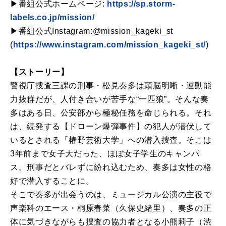
▶番組公式ホームページ:
https://sp.storm-
labels.co.jp/mission/
▶番組公式Instagram:@mission_kageki_st
(
https://www.instagram.com/mission_kageki_st/
)
【ストーリー】
警視庁捜査三課の刑事・松見奏多は頭脳明晰・運動能
力抜群だが、人付き合いが苦手な“一匹狼”。そんな奏
多はある日、公安部から極秘任務を命じられる。それ
は、続発する【ドローン爆弾事件】の犯人が潜伏して
いるとされる「椿野芸術大学」への潜入捜査。そこは
3年前まで女子大だった、ほぼ女子学生のキャンパ
ス。刑事だとバレずに紛れ込むため、奏多は女性の格
好で潜入することに。
そこで奏多が出会うのは、ミュージカル公演の主役で
声楽科のエース・桐原春菜（久保史緒里）、奏多の正
体に気づきながらも捜査の協力者となる小熊莉子（渋