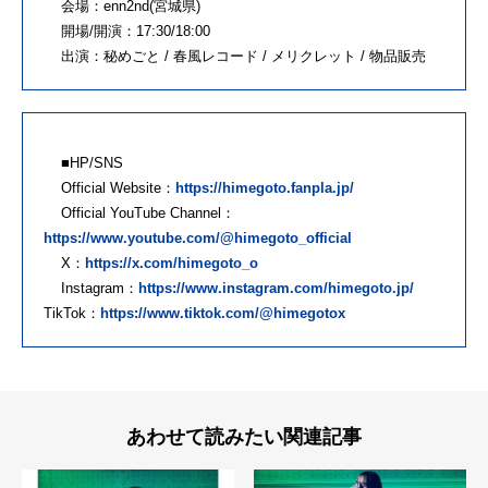
会場：enn2nd(宮城県)
開場/開演：17:30/18:00
出演：秘めごと / 春風レコード / メリクレット / 物品販売
■HP/SNS
Official Website：
https://himegoto.fanpla.jp/
Official YouTube Channel：
https://www.youtube.com/@himegoto_official
X：
https://x.com/himegoto_o
Instagram：
https://www.instagram.com/himegoto.jp/
TikTok：
https://www.tiktok.com/@himegotox
あわせて読みたい関連記事