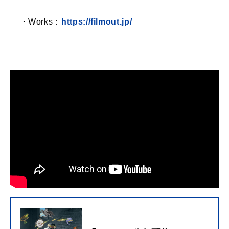
・Works：
https://filmout.jp/