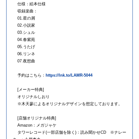
仕様：絵本仕様
収録楽曲：
01.星の屑
02.小説家
03.シュル
04.春紫苑
05.うたげ
06.リンネ
07.夜想曲
予約はこちら：
https://lnk.to/LAMR-5044
[メーカー特典]
オリジナルしおり
※木天蓼によるオリジナルデザインを想定しております。
[店舗オリジナル特典]
Amazon：メガジャケ
タワーレコード(一部店舗を除く)：読み聞かせCD ※ナレー