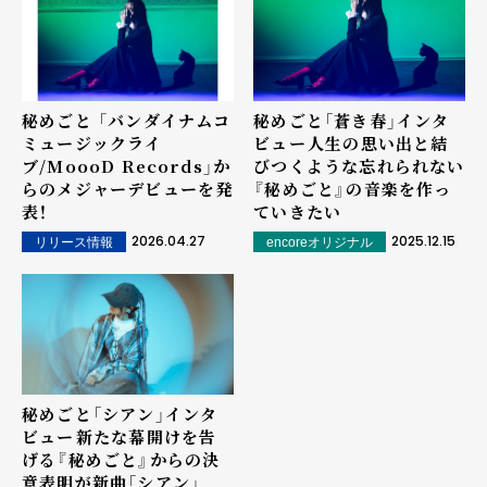
秘めごと 「バンダイナムコ
秘めごと「蒼き春」インタ
ミュージックライ
ビュー――人生の思い出と結
ブ/MoooD Records」か
びつくような忘れられない
らのメジャーデビューを発
『秘めごと』の音楽を作っ
表！
ていきたい
2026.04.27
2025.12.15
リリース情報
encoreオリジナル
秘めごと「シアン」インタ
ビュー――新たな幕開けを告
げる『秘めごと』からの決
意表明が新曲「シアン」