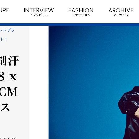
URE
INTERVIEW
FASHION
ARCHIVE
インタビュー
ファッション
アーカイブ
ラントブラ
ート！
用制汗
８ｘ
CM
信ス