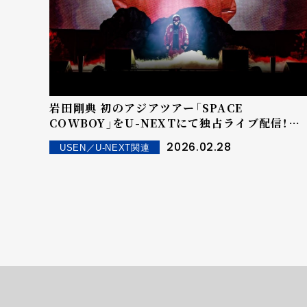
岩田剛典 初のアジアツアー「SPACE
COWBOY」をU-NEXTにて独占ライブ配信！
2024年の武道館ライブ「ARTLESS」＆密着ドキ
2026.02.28
USEN／U-NEXT関連
ュメンタリーも独占配信中