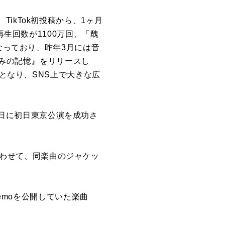
ikTok初投稿から、1ヶ月
再生回数が1100万回、「醜
なっており、昨年3月には⾳
ろみの記憶』をリリースし
題となり、SNS上で大きな広
月6日に初日東京公演を成功さ
。あわせて、同楽曲のジャケッ
emoを公開していた楽曲