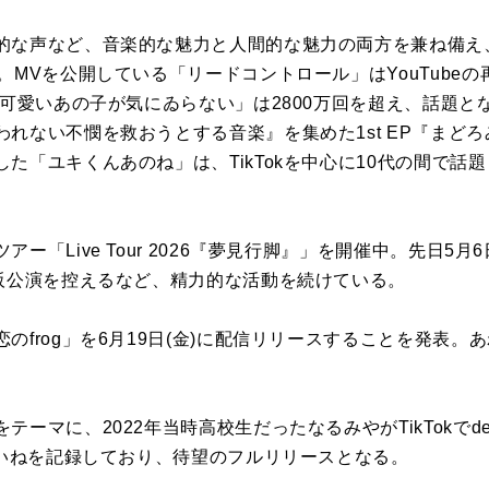
な声など、音楽的な魅力と人間的な魅力の両方を兼ね備え、T
。MVを公開している「リードコントロール」はYouTubeの
「可愛いあの子が気にゐらない」は2800万回を超え、話題と
れない不憫を救おうとする音楽』を集めた1st EP『まど
た「ユキくんあのね」は、TikTokを中心に10代の間で話
ー「Live Tour 2026『夢見行脚』」を開催中。先日5
大阪公演を控えるなど、精力的な活動を続けている。
のfrog」を6月19日(金)に配信リリースすることを発表
。
テーマに、2022年当時高校生だったなるみやがTikTokでd
いいねを記録しており、待望のフルリリースとなる。