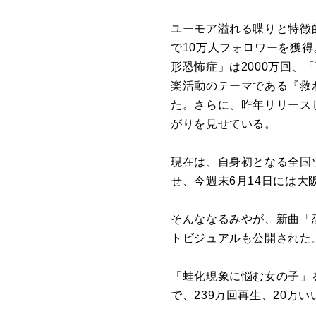
ユーモア溢れる喋りと特徴的
で10万人フォロワーを獲得
形恐怖症」は2000万回、
楽活動のテーマである『救わ
た。さらに、昨年リリースし
がりを見せている。
現在は、自身初となる全国ツア
せ、今週末6月14日には
そんななるみやが、新曲「恋
トビジュアルも公開された
「蛙化現象に悩む女の子」を
で、239万回再生、20万