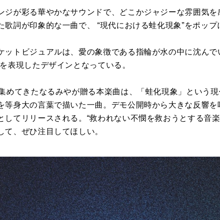
ンジが彩る華やかなサウンドで、どこかジャジーな雰囲気を
た歌詞が印象的な一曲で、 “現代における蛙化現象”をポップ
ケットビジュアルは、愛の象徴である指輪が水の中に沈んで
子を表現したデザインとなっている。
を集めてきたなるみやが贈る本楽曲は、「蛙化現象」という
を等身大の言葉で描いた一曲。デモ公開時から大きな反響を
としてリリースされる。“救われない不憫を救おうとする音楽
して、ぜひ注目してほしい。