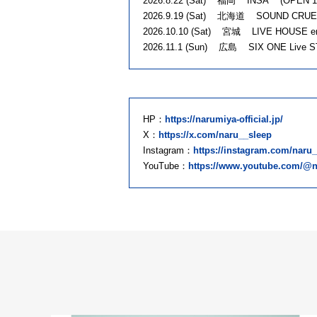
2026.8.22 (Sat) 福岡 INSA (OPEN 15:
2026.9.19 (Sat) 北海道 SOUND CRUE (
2026.10.10 (Sat) 宮城 LIVE HOUSE en
2026.11.1 (Sun) 広島 SIX ONE Live S
HP：
https://narumiya-official.jp/
X：
https://x.com/naru__sleep
Instagram：
https://instagram.com/naru
YouTube：
https://www.youtube.com/@n