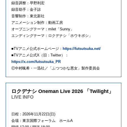
録音調整：早野利宏
録音助手：金子諒
音響制作：東北新社
アニメーション制作：動画工房
オープニングテーマ：milet「Sunny」
エンディングテーマ：ロクデナシ「ホウキボシ」
■TVアニメ公式ホームページ：
https://futsutsuka.net/
■TVアニメ公式X（旧：Twitter）：
https://x.com/futsutsuka_PR
Ⓒ中村颯希・一迅社／「ふつつかな悪女」製作委員会
ロクデナシ Oneman Live 2026 「Twilight」
LIVE INFO
日程：2026年11月22日(日)
会場：東京国際フォーラム ホールA