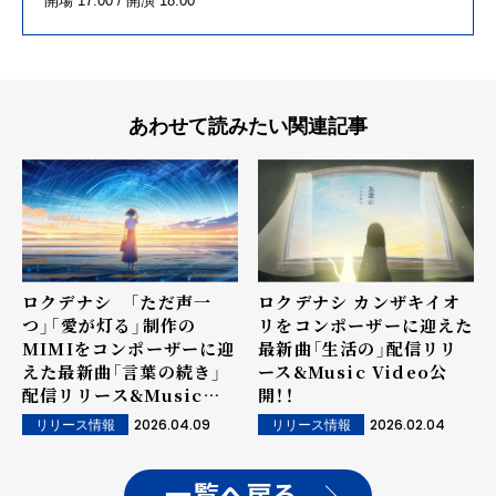
開場 17:00 / 開演 18:00
あわせて読みたい関連記事
ロクデナシ 「ただ声一
ロクデナシ カンザキイオ
つ」「愛が灯る」制作の
リをコンポーザーに迎えた
MIMIをコンポーザーに迎
最新曲「生活の」配信リリ
えた最新曲「言葉の続き」
ース&Music Video公
配信リリース&Music
開！！
Video公開！！
2026.04.09
2026.02.04
リリース情報
リリース情報
一覧へ戻る