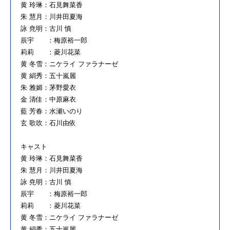
黄 玲琳：石見舞菜香
朱 慧月：川井田夏海
詠 尭明：古川 慎
辰宇 ：梅原裕一郎
莉莉 ：菱川花菜
黄 冬雪：ニケライ ファラナーゼ
黄 絹秀：五十嵐麗
朱 雅媚：茅野愛衣
金 清佳：中原麻衣
藍 芳春：水瀬いのり
玄 歌吹：石川由依
キャスト
黄 玲琳：石見舞菜香
朱 慧月：川井田夏海
詠 尭明：古川 慎
辰宇 ：梅原裕一郎
莉莉 ：菱川花菜
黄 冬雪：ニケライ ファラナーゼ
黄 絹秀：五十嵐麗