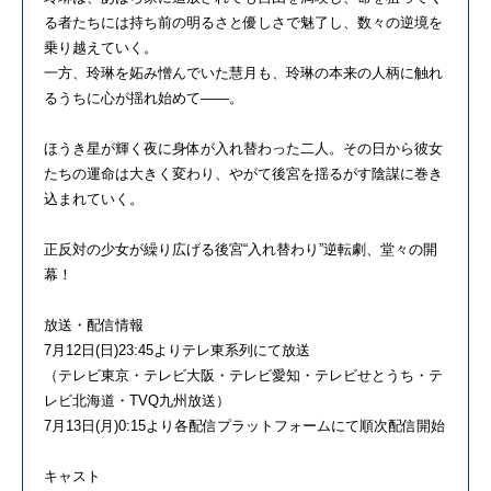
る者たちには持ち前の明るさと優しさで魅了し、数々の逆境を
乗り越えていく。
一方、玲琳を妬み憎んでいた慧月も、玲琳の本来の人柄に触れ
るうちに心が揺れ始めて――。
ほうき星が輝く夜に身体が入れ替わった二人。その日から彼女
たちの運命は大きく変わり、やがて後宮を揺るがす陰謀に巻き
込まれていく。
正反対の少女が繰り広げる後宮“入れ替わり”逆転劇、堂々の開
幕！
放送・配信情報
7月12日(日)23:45よりテレ東系列にて放送
（テレビ東京・テレビ大阪・テレビ愛知・テレビせとうち・テ
レビ北海道・TVQ九州放送）
7月13日(月)0:15より各配信プラットフォームにて順次配信開始
キャスト