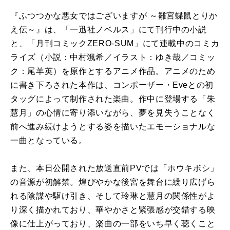
『ふつつかな悪女ではございますが ～雛宮蝶鼠とりか
え伝～』は、「一迅社ノベルス」にて刊行中の小説
と、「月刊コミックZERO-SUM」にて連載中のコミカ
ライズ（小説：中村颯希／イラスト：ゆき哉／コミッ
ク：尾羊英）を原作とするアニメ作品。アニメのため
に書き下ろされた本作は、コンポーザー・Eveとの初
タッグによって制作された楽曲。作中に登場する「朱
慧月」の心情に寄り添いながら、夢を見失うことなく
前へ進み続けようとする姿を描いたエモーショナルな
一曲となっている。
また、本日公開された放送直前PVでは「ホウキボシ」
の音源が初解禁。煌びやかな後宮を舞台に繰り広げら
れる陰謀や駆け引き、そして玲琳と慧月の関係性がよ
り深く描かれており、華やかさと緊張感が交錯する映
像に仕上がっており、楽曲の一部をいち早く聴くこと