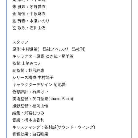
朱 雅媚：茅野愛衣
金 清佳：中原麻衣
藍 芳春：水瀬いのり
玄 歌吹：石川由依
スタッフ
原作:中村颯希(一迅社ノベルス/一迅社刊)
キャラクター原案:ゆき哉・尾羊英
監督:山﨑みつえ
副監督：野呂純恵
シリーズ構成:中村能子
キャラクターデザイン:菊池愛
色彩設計：石黒けい
美術監督：矢口聖奈(studio Pablo)
撮影監督：福岡由惟
編集：武宮むつみ
音楽：橋本由香利
キャスティング：谷村誠(サウンド・ウィング)
音響効果：白石唯果