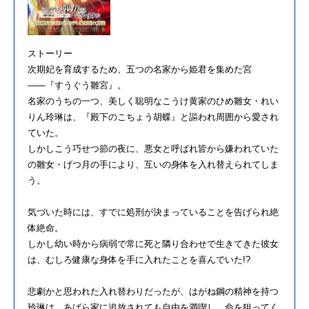
ストーリー
次期妃を育成するため、五つの名家から姫君を集めた宮
――『すうぐう雛宮』。
名家のうちの一つ、美しく聡明なこうけ黄家のひめ雛女・れい
りん玲琳は、『殿下のこちょう胡蝶』と謳われ周囲から愛され
ていた。
しかしこう巧せつ節の夜に、悪女と呼ばれ皆から嫌われていた
の雛女・げつ月の手により、互いの身体を入れ替えられてしま
う。
気づいた時には、すでに処刑が決まっていることを告げられ絶
体絶命。
しかし幼い時から病弱で常に死と隣り合わせで生きてきた彼女
は、むしろ健康な身体を手に入れたことを喜んでいた!?
悲劇かと思われた入れ替わりだったが、はがね鋼の精神を持つ
玲琳は、あばら家に追放されても自由を満喫し、命を狙ってく