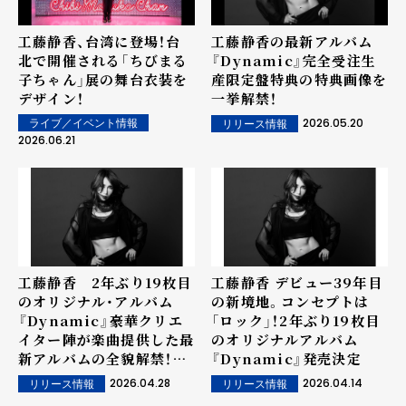
工藤静香、台湾に登場！台
工藤静香の最新アルバム
北で開催される「ちびまる
『Dynamic』完全受注生
子ちゃん」展の舞台衣装を
産限定盤特典の特典画像を
デザイン！
一挙解禁！
2026.05.20
ライブ／イベント情報
リリース情報
2026.06.21
工藤静香 2年ぶり19枚目
工藤静香 デビュー39年目
のオリジナル・アルバム
の新境地。コンセプトは
『Dynamic』豪華クリエ
「ロック」！2年ぶり19枚目
イター陣が楽曲提供した最
のオリジナルアルバム
新アルバムの全貌解禁！ジ
『Dynamic』発売決定
ャケ写＆収録楽曲を解禁！
2026.04.28
2026.04.14
リリース情報
リリース情報