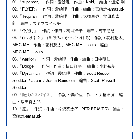
01.「supercar」 作詞：愛絵理 作曲：Kōki, 編曲：渡辺 剛
02.「FLYER」 作詞：愛絵理 作曲・編曲：宮崎諒-amazuti-
03.「Tequila」 作詞：愛絵理 作曲：大橋卓弥、常田真太
郎 編曲：スキマスイッチ
04.「今だけ」 作詞・作曲：橋口洋平 編曲：村中慧慈
05.「()つける？」（※読み：かっこつける) 作詞：花村想太、
MEG.ME 作曲：花村想太、MEG.ME、Louis 編曲：
MEG.ME、Louis
06.「warrior」 作詞：愛絵理 作曲・編曲：田中明仁
07.「Dodge」 作詞・作曲：橋口洋平 編曲：小野裕基
08.「Dynamic」 作詞：愛絵理 作曲：Scott Russell
Stoddart / JJean / Justin Reinstein 編曲：Scott Russell
Stoddart
09.「魔法のスパイス」 作詞：愛絵理 作曲：大橋卓弥 編
曲：常田真太郎
10.「凛」 作詞・作曲：柳沢亮太(SUPER BEAVER) 編曲：
宮崎諒-amazuti-