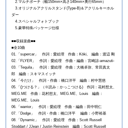
2.マルチポーチ（幅150mm×高さ140mm×奥行65mm）
3.オリジナルアクリルスタンド(Type-B)＆アクリルキーホル
ダー
4.スペシャルフォトブック
5.豪華特殊パッケージ仕様
■■収録楽曲■■
■全10曲
01.「supercar」 作詞：愛絵理 作曲：Kōki, 編曲：渡辺 剛
02.「FLYER」 作詞：愛絵理 作曲・編曲：宮崎諒-amazuti-
03.「Tequila」 作詞：愛絵理 作曲：大橋卓弥、常田真太
郎 編曲：スキマスイッチ
04.「今だけ」 作詞・作曲：橋口洋平 編曲：村中慧慈
05.「()つける？」（※読み：かっこつける) 作詞：花村想太、
MEG.ME 作曲：花村想太、MEG.ME、Louis 編曲：
MEG.ME、Louis
06.「warrior」 作詞：愛絵理 作曲・編曲：田中明仁
07.「Dodge」 作詞・作曲：橋口洋平 編曲：小野裕基
08.「Dynamic」 作詞：愛絵理 作曲：Scott Russell
Stoddart / JJean / Justin Reinstein 編曲：Scott Russell