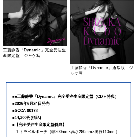
工藤静香「Dynamic」完全受注生
産限定盤 ジャケ写
工藤静香「Dynamic」通常版 ジ
ャケ写
■■工藤静香『Dynamic』完全受注生産限定盤（CD＋特典）
■2026年6月24日発売
■SCCA-00178
■14,300円(税込)
■【完全受注生産限定盤特典】
1.トラベルポーチ（幅300mm×高さ280mm×奥行110mm）