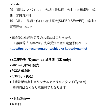
Stoddart
09.「魔法のスパイス」 作詞：愛絵理 作曲：大橋卓弥 編
曲：常田真太郎
10.「凛」 作詞・作曲：柳沢亮太(SUPER BEAVER) 編曲：
宮崎諒-amazuti-
■完全受注生産限定盤のお求めはこちらから
工藤静香『Dynamic』完全受注生産限定盤予約ページ
https://ps.ponycanyon.co.jp/shizuka-kudo/dynamic/
■■工藤静香『Dynamic』通常版（CD only）
■2026年6月24日発売
■PCCA-06509
■3,300円（税込）
■【通常版特典】オリジナルアクリルスタンド(Type-A)
※特典はなくなり次第終了となります
■■収録楽曲■■
■全10曲