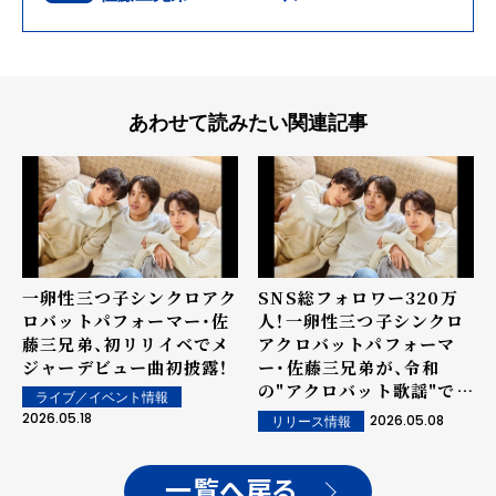
あわせて読みたい関連記事
一卵性三つ子シンクロアク
SNS総フォロワー320万
ロバットパフォーマー・佐
人！一卵性三つ子シンクロ
藤三兄弟、初リリイベでメ
アクロバットパフォーマ
ジャーデビュー曲初披露！
ー・佐藤三兄弟が、令和
の"アクロバット歌謡"でメ
ライブ／イベント情報
ジャーデビュー決定
2026.05.18
2026.05.08
リリース情報
一覧へ戻る