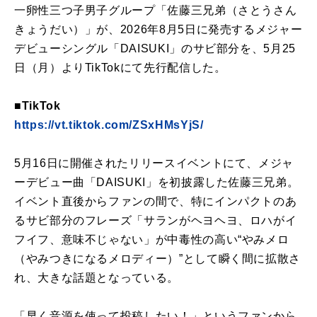
一卵性三つ子男子グループ「佐藤三兄弟（さとうさん
きょうだい）」が、2026年8月5日に発売するメジャー
デビューシングル「DAISUKI」のサビ部分を、5月25
日（月）よりTikTokにて先行配信した。
■TikTok
https://vt.tiktok.com/ZSxHMsYjS/
5月16日に開催されたリリースイベントにて、メジャ
ーデビュー曲「DAISUKI」を初披露した佐藤三兄弟。
イベント直後からファンの間で、特にインパクトのあ
るサビ部分のフレーズ「サランがヘヨヘヨ、ロハがイ
フイフ、意味不じゃない」が中毒性の高い“やみメロ
（やみつきになるメロディー）”として瞬く間に拡散さ
れ、大きな話題となっている。
「早く音源を使って投稿したい！」というファンから