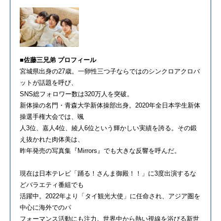
■佐藤三兄弟 プロフィール
宮城県出身の27歳。一卵性三つ子ならではのシンクロアクロバ
ットが話題を呼び、
SNS総フォロワー数は320万人を突破。
新体操の名門・青森大学新体操部出身。2020年全日本学生新体
操選手権大会では、颯
人3位、嘉人4位、綾人6位という輝かしい実績を誇る。その鍛
え抜かれた肉体美は、
昨年発売の写真集『Mirrors』でも大きな反響を呼んだ。
現在は日本テレビ「踊る！さんま御殿！！」に3度出演するな
どバラエティ番組でも
活躍中。2022年より「タイ観光大使」に任命され、アジア圏を
中心に海外でのパ
フォーマンス活動にも注力。世界中から熱い視線を浴びる新世