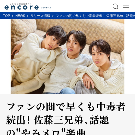
TOP
NEWS
リリース情報
ファンの間で早くも中毒者続出！ 佐藤三兄弟、話題の"や
ファンの間で早くも中毒者
続出！ 佐藤三兄弟、話題
の"やみメロ"楽曲