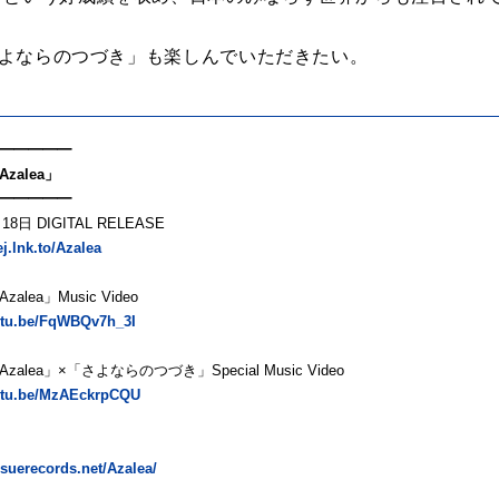
「さよならのつづき」も楽しんでいただきたい。
━━━━━
zalea」
━━━━━
18日 DIGITAL RELEASE
ej.lnk.to/Azalea
alea」Music Video
outu.be/FqWBQv7h_3I
alea」×「さよならのつづき」Special Music Video
outu.be/MzAEckrpCQU
issuerecords.net/Azalea/