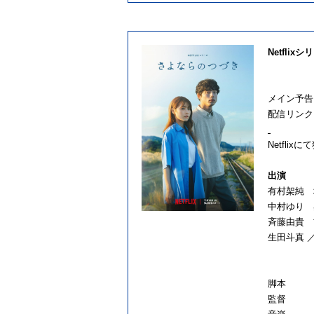
Netflix
シリ
メイン予
配信リン
Netflix
出演
有村架純 
中村ゆり
斉藤由貴 
生田斗真 
脚
監