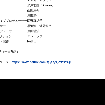
 アスカ・マツミヤ
歌 米津玄師「
Azalea
」
監督 山田康介
監督 原田満生
ィブプロデューサー岡野真紀子
ューサー 黒沢淳・近見哲平
ロデューサー 原田耕治
ダクション テレパック
・企画・製作
Netflix
話（一挙配信）
作品ページ：
https://www.netflix.com/
さよならのつづき