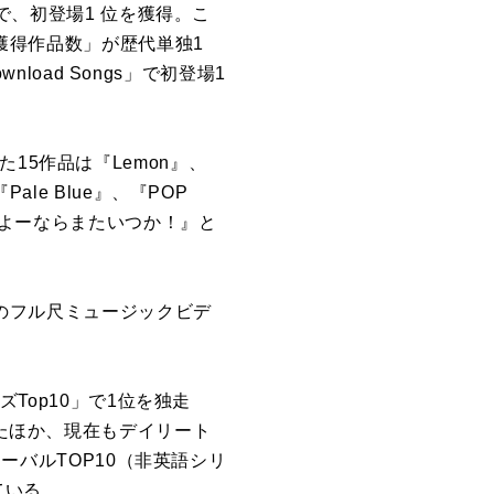
Lで、初登場1 位を獲得。こ
位獲得作品数」が歴代単独1
load Songs」で初登場1
15作品は『Lemon』、
le Blue』、『POP
『さよーならまたいつか！』と
」のフル尺ミュージックビデ
ズTop10」で1位を独走
ったほか、現在もデイリート
ローバルTOP10（非英語シリ
ている。