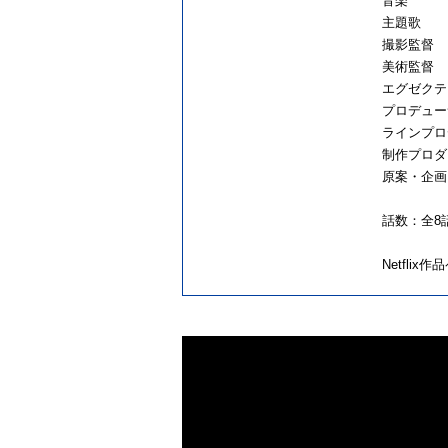
音楽
主題
撮影
美術
エグゼクテ
プロデ
ラインプ
制作プロ
原案
話数：全
8
Netflix