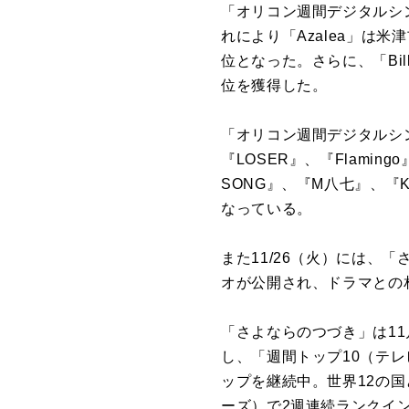
「オリコン週間デジタルシング
れにより「Azalea」は
位となった。さらに、「Billb
位を獲得した。
「オリコン週間デジタルシン
『LOSER』、『Flami
SONG』、『M八七』、『
なっている。
また11/26（火）には、
オが公開され、ドラマとの
「さよならのつづき」は11月
し、「週間トップ10（テレ
ップを継続中。世界12の国と
ーズ）で2週連続ランクイ