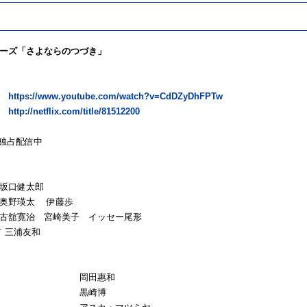
ーズ「さよならのつづき」
告
https://www.youtube.com/watch?v=CdDZyDhFPTw
ク
http://netflix.com/title/81512200
にて独占配信中
坂口健太郎
 奥野瑛太 伊藤歩
古舘寛治 宮崎美子 イッセー尾形
／ 三浦友和
本 岡田惠和
督 黒崎博