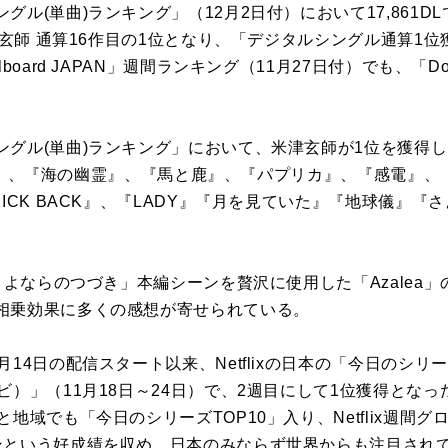
ル(単曲)ランキング」（12月2日付）において17,861D
米津玄師 通算16作目の1位となり、「デジタルシングル通算1
oard JAPAN」週間ランキング（11月27日付）でも、「Down
グル(単曲)ランキング」において、米津玄師が1位を獲得した
ngo』、『海の幽霊』、『馬と鹿』、『パプリカ』、『感電』、『Pa
KICK BACK』、『LADY』『月を見ていた』『地球儀』
「さよならのつづき」本編シーンを贅沢に使用した「Azalea
相乗効果に多くの感想が寄せられている。
14日の配信スタート以来、Netflixの日本の「今日のシリー
ビ）」（11月18日～24日）で、2週目にして1位獲得とな
地域でも「今日のシリーズTOP10」入り、Netflix週間グ
ンという好成績を収め、日本のみならず世界からも注目され