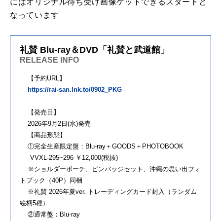
にはオリジナル待ち受け画像ゲットできるスタートと
なっています
礼賛 Blu-ray＆DVD「礼賛と武道館」
RELEASE INFO
【予約URL】
https://rai-san.lnk.to/0902_PKG
【発売日】
2026年9月2日(水)発売
【商品形態】
①完全生産限定盤：Blu-ray＋GOODS＋PHOTOBOOK
VVXL-295~296 ￥12,000(税抜)
※ショルダーポーチ、ピンバッジセット、沖縄の思い出フォ
トブック（40P）同梱
※礼賛 2026年夏ver. トレーディングカード封入（ランダム
絵柄5種）
②通常盤：Blu-ray