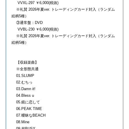
VVXL-297 ￥6,000(税抜)
※礼賛 2026年夏ver. トレーディングカード封入（ランダム
絵柄5種）
③通常盤：DVD
VVBL-230 ￥6,000(税抜)
※礼賛 2026年夏ver. トレーディングカード封入（ランダム
絵柄5種）
【収録楽曲】
※全形態共通
01.SLUMP
02.むちっ
03.Damn it!
04.Bless u
05.鏡に恋して
06.PEAK TIME
07.曖昧なBEACH
08.Mine
09.超BUSY