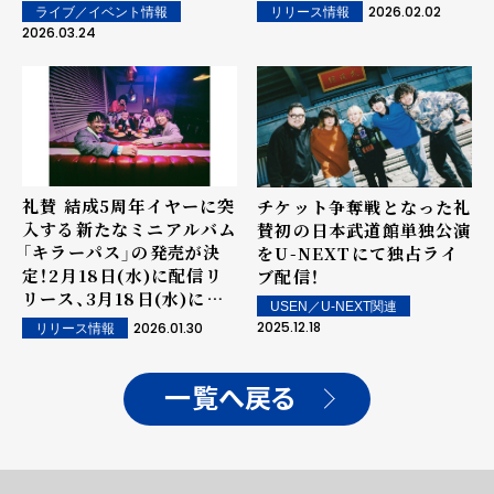
トオフィシャル最速先行が
が5月20日(水)にリリース
2026.02.02
ライブ／イベント情報
リリース情報
受付開始！！
決定
2026.03.24
礼賛 結成5周年イヤーに突
チケット争奪戦となった礼
入する新たなミニアルバム
賛初の日本武道館単独公演
「キラーパス」の発売が決
をU-NEXTにて独占ライ
定！2月18日(水)に配信リ
ブ配信！
リース、3月18日(水)にボ
USEN／U-NEXT関連
ーナストラックを追加した
2025.12.18
2026.01.30
リリース情報
CDリリース、全国ツアー
会場に合わせたミート＆グ
リートキャンペーンの開催
一覧へ戻る
が決定