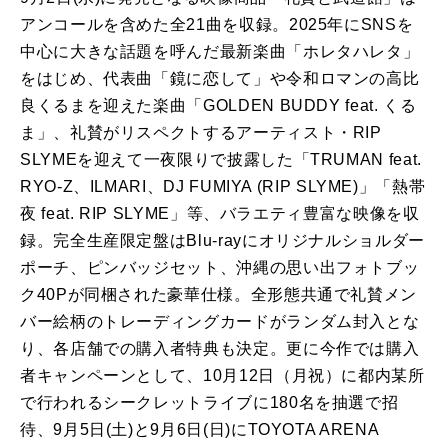
アンコールを含めた全21曲を収録。2025年にSNSを
中心に大きな話題を呼んだ最新楽曲「ホレタハレタ」
をはじめ、代表曲「鏡に恋して」や令和ロマンの高比
良くるまを迎えた楽曲「GOLDEN BUDDY feat. くる
ま」、礼賛がリスペクトするアーティスト・RIP
SLYMEを迎えて一夜限りで披露した「TRUMAN feat.
RYO-Z、ILMARI、DJ FUMIYA (RIP SLYME)」「熱帯
夜 feat. RIP SLYME」等、バラエティ豊富な映像を収
録。完全生産限定盤はBlu-rayにオリジナルショルダー
ポーチ、ピンバッジセット、沖縄の思い出フォトブッ
ク40Pが同梱された豪華仕様。全形態共通で礼賛メン
バー絵柄のトレーディングカードがランダム封入とな
り、各店舗での購入者特典も決定。更に今作では購入
者キャンペーンとして、10月12日（月祝）に都内某所
で行われるシークレットライブに180名を抽選で招
待、9月5日(土)と9月6日(日)にTOYOTA ARENA