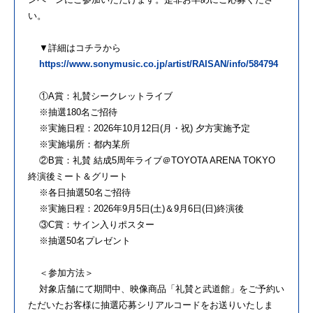
い。
▼詳細はコチラから
https://www.sonymusic.co.jp/artist/RAISAN/info/584794
①A賞：礼賛シークレットライブ
※抽選180名ご招待
※実施日程：2026年10月12日(月・祝) 夕方実施予定
※実施場所：都内某所
②B賞：礼賛 結成5周年ライブ＠TOYOTA ARENA TOKYO
終演後ミート＆グリート
※各日抽選50名ご招待
※実施日程：2026年9月5日(土)＆9月6日(日)終演後
③C賞：サイン入りポスター
※抽選50名プレゼント
＜参加方法＞
対象店舗にて期間中、映像商品「礼賛と武道館」をご予約い
ただいたお客様に抽選応募シリアルコードをお送りいたしま