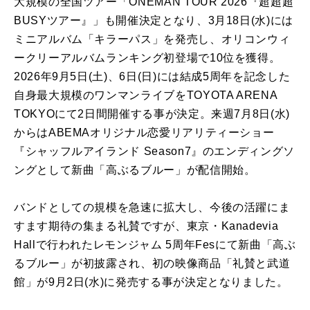
大規模の全国ツアー「ONEMAN TOUR 2026『超超超
BUSYツアー』」も開催決定となり、3月18日(水)には
ミニアルバム「キラーパス」を発売し、オリコンウィ
ークリーアルバムランキング初登場で10位を獲得。
2026年9月5日(土)、6日(日)には結成5周年を記念した
自身最大規模のワンマンライブをTOYOTA ARENA
TOKYOにて2日間開催する事が決定。来週7月8日(水)
からはABEMAオリジナル恋愛リアリティーショー
『シャッフルアイランド Season7』のエンディングソ
ングとして新曲「高ぶるブルー」が配信開始。
バンドとしての規模を急速に拡大し、今後の活躍にま
すます期待の集まる礼賛ですが、東京・Kanadevia
Hallで行われたレモンジャム 5周年Fesにて新曲「高ぶ
るブルー」が初披露され、初の映像商品「礼賛と武道
館」が9月2日(水)に発売する事が決定となりました。