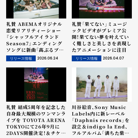
礼賛 ABEMAオリジナル
礼賛「果てない」ミュージ
恋愛リアリティーショー
ックビデオがプレミア公
『シャッフルアイランド
開！果てない夢を叶えてい
Season7』エンディング
く難しさと美しさを表現し
ソングに新曲「高ぶるブル
たアニメーションに注目
ー」が決定！7月8日(水)よ
2026.06.24
2026.04.07
リリース情報
リリース情報
り楽曲配信開始 ＆ 新アー
ティスト写真が公開！！
礼賛 結成5周年を記念した
川谷絵音、Sony Music
自身最大規模のワンマンラ
Labels内に新レーベル
イブを TOYOTA ARENA
「Daphnis records」を
TOKYOにて26年9月に
設立＆indigo la End、
2DAYS開催決定！＆チケッ
フルアルバム「満ちた紫」