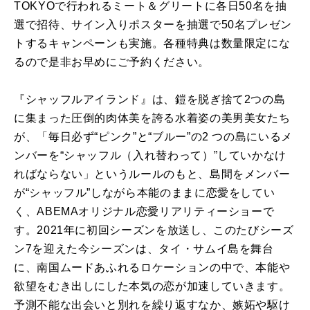
TOKYOで行われるミート＆グリートに各日50名を抽
選で招待、サイン入りポスターを抽選で50名プレゼン
トするキャンペーンも実施。各種特典は数量限定にな
るので是非お早めにご予約ください。
『シャッフルアイランド』は、鎧を脱ぎ捨て2つの島
に集まった圧倒的肉体美を誇る水着姿の美男美女たち
が、「毎日必ず“ピンク”と“ブルー”の2 つの島にいるメ
ンバーを“シャッフル（入れ替わって）”していかなけ
ればならない」というルールのもと、島間をメンバー
が“シャッフル”しながら本能のままに恋愛をしてい
く、ABEMAオリジナル恋愛リアリティーショーで
す。2021年に初回シーズンを放送し、このたびシーズ
ン7を迎えた今シーズンは、タイ・サムイ島を舞台
に、南国ムードあふれるロケーションの中で、本能や
欲望をむき出しにした本気の恋が加速していきます。
予測不能な出会いと別れを繰り返すなか、嫉妬や駆け