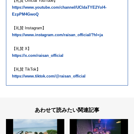
【礼賛 Official YouTube】
https://www.youtube.com/channel/UCldaTYE2Yol4-
EzpPM4GwoQ
【礼賛 Instagram】
https://www.instagram.com/raisan_official/?hl=ja
【礼賛 X】
https://x.com/raisan_official
【礼賛 TikTok】
https://www.tiktok.com/@raisan_official
あわせて読みたい関連記事