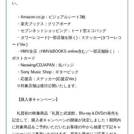
い。
・Amazon.co.jp：ビジュアルシート3枚
・楽天ブックス：クリアポーチ
・セブンネットショッピング：トート型エコバッグ
・タワーレコード(一部店舗を除く)：ステッカー(タワーレコ
ードVer.)
・HMV全店（HMV&BOOKS online含む／一部店舗除く）：
ポストカード
・Neowing/CDJAPAN：缶バッジ
・Sony Music Shop：ギターピック
・応援店：ステッカー(応援店Ver.)
※対象店舗は後日公開いたします。
【購入者キャンペーン】
礼賛初の映像商品「礼賛と武道館」Blu-ray＆DVDの発売を
記念して、購入者キャンペーンの開催が決定しました！期間内
に対象商品をご予約いただいたお客様の中から抽選で下記キャ
ンペーンにご参加いただけます。是非お早めにご応募くださ