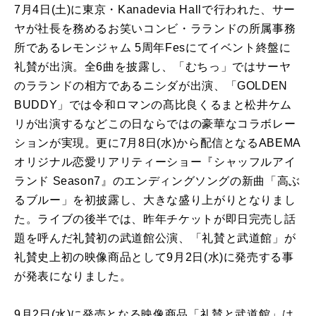
7月4日(土)に東京・Kanadevia Hallで行われた、サー
ヤが社長を務めるお笑いコンビ・ラランドの所属事務
所であるレモンジャム 5周年Fesにてイベント終盤に
礼賛が出演。全6曲を披露し、「むちっ」ではサーヤ
のラランドの相方であるニシダが出演、「GOLDEN
BUDDY」では令和ロマンの髙比良くるまと松井ケム
リが出演するなどこの日ならではの豪華なコラボレー
ションが実現。更に7月8日(水)から配信となるABEMA
オリジナル恋愛リアリティーショー『シャッフルアイ
ランド Season7』のエンディングソングの新曲「高ぶ
るブルー」を初披露し、大きな盛り上がりとなりまし
た。ライブの後半では、昨年チケットが即日完売し話
題を呼んだ礼賛初の武道館公演、「礼賛と武道館」が
礼賛史上初の映像商品として9月2日(水)に発売する事
が発表になりました。
9月2日(水)に発売となる映像商品「礼賛と武道館」は