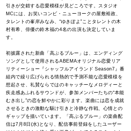
引きが交錯する恋愛模様が見どころです。スタジオ
MCには、お笑いコンビ・ニューヨークの屋敷裕政、
タレントの峯岸みなみ、“ゆきぽよ”ことタレントの木
村有希、俳優の鈴木福の4名の出演も決定していま
す。
初披露された新曲「高ぶるブルー」は、エンディング
ソングとして使用されるABEMAオリジナル恋愛リア
リティーショー『シャッフルアイランド Season7』番
組内で繰り広げられる情熱的で予測不能な恋愛模様を
想起させ、礼賛ならではのキャッチーなメロディーと
疾走感あふれるサウンドが、参加メンバーたちの“本能
むき出し”の恋を鮮やかに彩ります。楽曲には恋を成就
させるときの激動な駆け引きと冷静な作戦、心情との
ギャップを描いています。「高ぶるブルー」の楽曲配
信は7月8日(水)となり、配信事前登録をしたユーザー