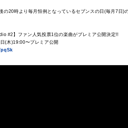
後の20時より毎月恒例となっているセブンスの日(毎月7日)のY
udio #2】ファン人気投票1位の楽曲がプレミア公開決定!!
月7日(木)19:00〜プレミア公開
NVpqSk