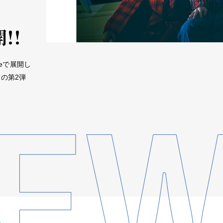
!!
eで展開し
」の第2弾