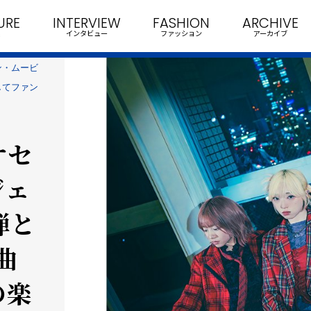
URE
INTERVIEW
FASHION
ARCHIVE
インタビュー
ファッション
アーカイブ
ン・ムービ
としてファン
オセ
ジェ
２弾と
曲
の楽