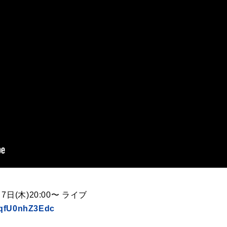
(木)20:00〜 ライブ
e/qfU0nhZ3Edc