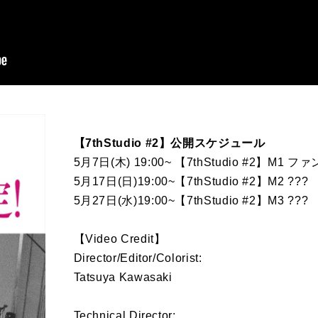
【7thStudio #2】公開スケジュール
5月7日(木) 19:00~ 【7thStudio #2】
5月17日(日)19:00~【7thStudio #2】M2 ???
5月27日(水)19:00~【7thStudio #2】M3 ???
【Video Credit】
Director/Editor/Colorist:
Tatsuya Kawasaki
Technical Director: