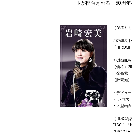
ートが開催される。50周
【DVDリ
2025年3
「HIROMI I
＊6枚組D
（価格）29
（発売元）
（販売元）
・デビュー
・“レコ大
・大型画面
【DISC
DISC 1
DISC 