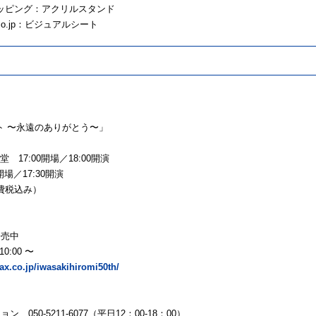
ョッピング：アクリルスタンド
.co.jp：ビジュアルシート
ト 〜永遠のありがとう〜」
17:00開場／18:00開演
場／17:30開演
消費税込み）
発売中
:00 〜
ax.co.jp/iwasakihiromi50th/
0-5211-6077（平日12：00-18：00）