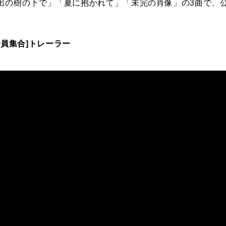
出の樹の下で」「夏に抱かれて」「未完の肖像」の3曲で、
ョ！全員集合]トレーラー