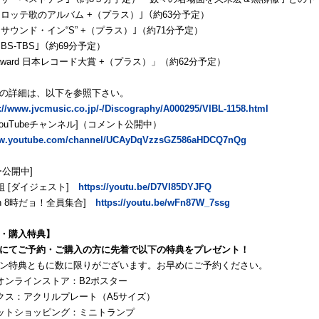
 ｢in ロッテ歌のアルバム +（プラス）｣（約63分予定）
 ｢in サウンド・イン“S” +（プラス）｣（約71分予定）
in BS-TBS｣（約69分予定）
 「award 日本レコード大賞 +（プラス）」（約62分予定）
の詳細は、以下を参照下さい。
://www.jvcmusic.co.jp/-/Discography/A000295/VIBL-1158.html
ouTubeチャンネル]（コメント公開中）
www.youtube.com/channel/UCAyDqVzzsGZ586aHDCQ7nQg
ー公開中]
組 [ダイジェスト]
https://youtu.be/D7Vl85DYJFQ
 [in 8時だョ！全員集合]
https://youtu.be/wFn87W_7ssg
・購入特典】
にてご予約・ご購入の方に先着で以下の特典をプレゼント！
ン特典ともに数に限りがございます。お早めにご予約ください。
オンラインストア：B2ポスター
クス：アクリルプレート（A5サイズ）
ットショッピング：ミニトランプ