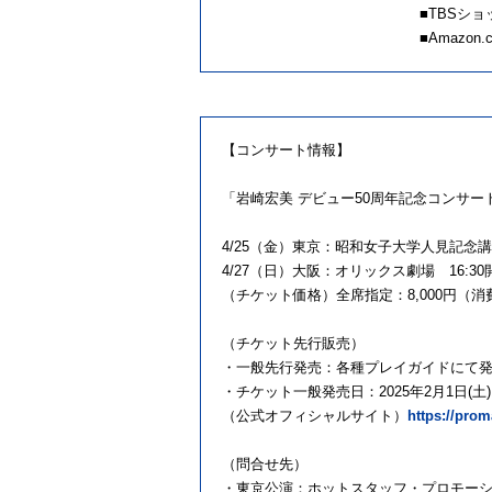
■TBSシ
■Amazon
【コンサート情報】
「岩崎宏美 デビュー50周年記念コンサー
4/25（金）東京：昭和女子大学人見記念講堂 
4/27（日）大阪：オリックス劇場 16:30開
（チケット価格）全席指定：8,000円（
（チケット先行販売）
・一般先行発売：各種プレイガイドにて
・チケット一般発売日：2025年2月1日(土)10
（公式オフィシャルサイト）
https://prom
（問合せ先）
・東京公演：ホットスタッフ・プロモーション 05