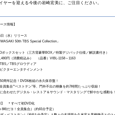
年イヤーを迎える今後の岩崎宏美に、ご注目ください。
リース情報】
月5日（水）リリース
WASAKI 50th TBS Special Collection」
VDボックスセット（三方背豪華BOX／特製デジパック仕様／解説書付き）
,480円（消費税込み） （品番）VIBL-1158～1163
TBS／TBSグロウディア
ビクターエンタテインメント
50周年記念！DVD6枚組の永久保存盤！
”‟全員集合”“ベストテン”等、門外不出の映像を約7時間たっぷり収録！
に合わせたデジタル・レストア＆サウンド・マスタリングで鮮やかな感動を
内容】 ＊すべて初DVD化
 「in 8時だヨ！全員集合｣（約65分予定）
2 ｢in ザ・ベストテン｣（約8５分予定）＊数々の名場面を久米宏＆黒柳徹子との