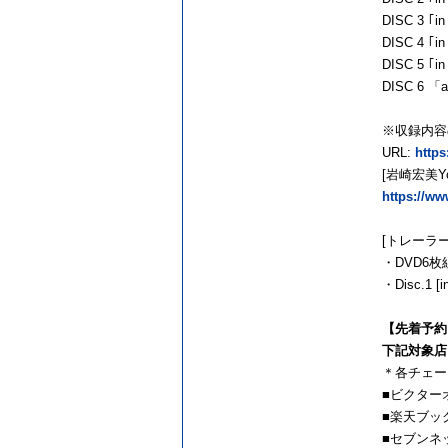
DISC 3
DISC 4
DISC 5 ｢
DISC 6
※収録内容
URL:
https
[岩崎宏美Y
https://
[トレーラ
・DVD6枚
・Disc.1
【先着予約
下記対象店
＊各チェー
■ビクター
■楽天ブッ
■セブンネ