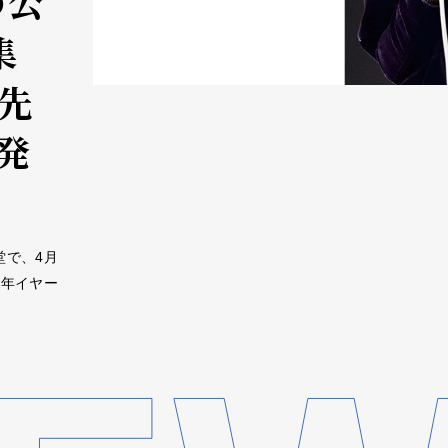
の公
集
先
発
堂で、4月
周年イヤー