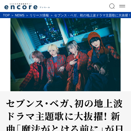
TOP
NEWS
リリース情報
セブンス・ベガ、初の地上波ドラマ主題歌に大抜擢！
セブンス・ベガ、初の地上波
ドラマ主題歌に大抜擢！ 新
曲「魔法がとける前に」が日