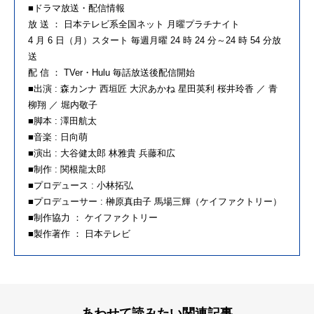
■ドラマ放送・配信情報
放 送 ： 日本テレビ系全国ネット 月曜プラチナイト
4 月 6 日（月）スタート 毎週月曜 24 時 24 分～24 時 54 分放
送
配 信 ： TVer・Hulu 毎話放送後配信開始
■出演 : 森カンナ 西垣匠 大沢あかね 星田英利 桜井玲香 ／ 青
柳翔 ／ 堀内敬子
■脚本 : 澤田航太
■音楽 : 日向萌
■演出 : 大谷健太郎 林雅貴 兵藤和広
■制作 : 関根龍太郎
■プロデュース : 小林拓弘
■プロデューサー : 榊原真由子 馬場三輝（ケイファクトリー）
■制作協力 ： ケイファクトリー
■製作著作 ： 日本テレビ
あわせて読みたい関連記事