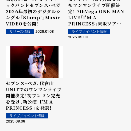
ックバンドセブンス・ベガ
初ワンマンライブ開催決
2026年最初のデジタルシ
定！ 7thVega ONE-MAN
ングル『Slump!』Music
LIVE「I'M A
VIDEOを公開！
PRINCESS」東阪ツアー
1st Full
2026.01.08
ライブ／イベント情報
リリース情報
Album『PRINCESS』詳
2025.09.08
細も解禁&先行配信楽曲
『上海恋物語』のMusic
Videoも公開！
セブンス・ベガ、代官山
UNITでのワンマンライブ
開催決定！初ワンマン完売
を受け、新公演「I'M A
PRINCESS」を発表！
ライブ／イベント情報
2025.08.08