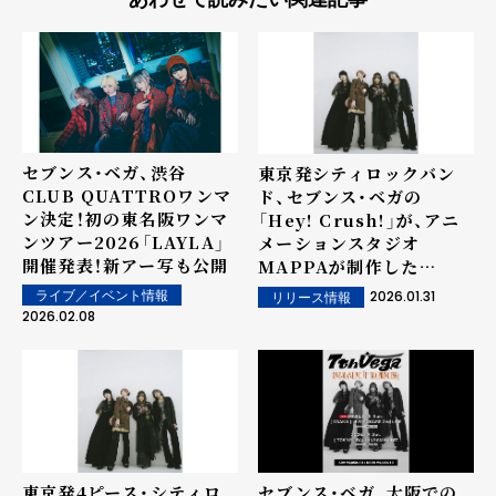
セブンス・ベガ、渋谷
東京発シティロックバン
CLUB QUATTROワンマ
ド、セブンス・ベガの
ン決定！初の東名阪ワンマ
「Hey! Crush!」が、アニ
ンツアー2026「LAYLA」
メーションスタジオ
開催発表！新アー写も公開
MAPPAが制作した
「MAPPA WORKS
2026.01.31
ライブ／イベント情報
リリース情報
2025」テーマソングに決
2026.02.08
定！
東京発4ピース・シティロ
セブンス・ベガ、大阪での