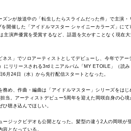
シーズンが放送中の「転生したらスライムだった件」で主演・
ブを開催した「アイドルマスター シャイニーカラーズ」にて
では主演声優賞を受賞するなど、話題を欠かすことなく現在
「ハピネス」でソロアーティストとしてデビューし、今年でアー
）にリリースされる3rdミニアルバム「MY ETOILE」（読
日6月24日（水）から先行配信スタートとなった。
を務め、作曲・編曲は「アイドルマスター」シリーズをはじ
A)が担当。アーティストデビュー5周年を迎えた岡咲自身の心
ぜひ聴き込んでほしい。
ュージックビデオも公開となった。髪型の違う2人の岡咲が
内容となっている。