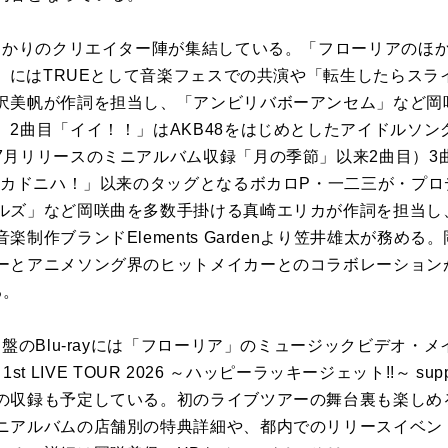
咲ゆかりのクリエイター陣が集結している。「フローリアのほ
！」にはTRUEとして音楽フェスでの共演や「転生したらス
沢美帆が作詞を担当し、「アンビリバボーアンセム」など岡
。2曲目「イイ！！」はAKB48をはじめとしたアイドルソ
7月リリースのミニアルバム収録「月の季節」以来2曲目）3
ラウカドニハ！」以来のタッグとなるボカロP・一二三が・プロ
ルズ」など岡咲曲を多数手掛ける真崎エリカが作詞を担当し
制作ブランドElements Gardenより笠井雄太が務め
ーとアニメソング界のヒットメイカーとのコラボレーション
る。
定盤のBlu-rayには「フローリア」のミュージックビデオ・
1st LIVE TOUR 2026 ～ハッピーラッキージェット!!～ suppo
の収録も予定している。初のライブツアーの舞台裏も楽しめ
ニアルバムの店舗別の特典詳細や、都内でのリリースイベン