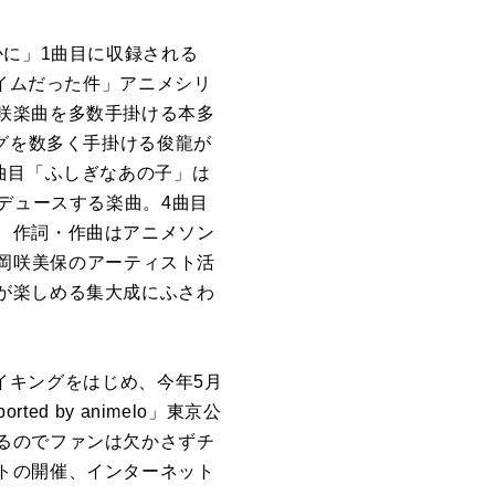
かに」1曲目に収録される
ライムだった件」アニメシリ
咲楽曲を多数手掛ける本多
ングを数多く手掛ける俊龍が
曲目「ふしぎなあの子」は
デュースする楽曲。4曲目
、作詞・作曲はアニメソン
る。岡咲美保のアーティスト活
が楽しめる集大成にふさわ
メイキングをはじめ、今年5月
rted by animelo」東京公
るのでファンは欠かさずチ
トの開催、インターネット