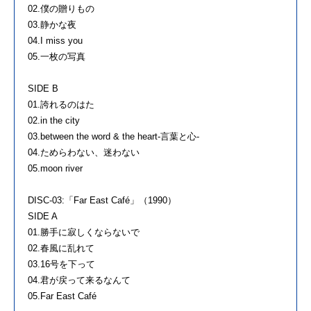
02.僕の贈りもの
03.静かな夜
04.I miss you
05.一枚の写真
SIDE B
01.誇れるのはたゞ
02.in the city
03.between the word & the heart-言葉と心-
04.ためらわない、迷わない
05.moon river
DISC-03:「Far East Café」（1990）
SIDE A
01.勝手に寂しくならないで
02.春風に乱れて
03.16号を下って
04.君が戻って来るなんて
05.Far East Café