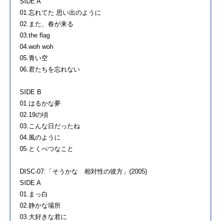
SIDE A
01.忘れてた 思い出のように
02.また、春が来る
03.the flag
04.woh woh
05.青い空
06.君たちを忘れない
SIDE B
01.はるかな夢
02.19の頃
03.こんな日だったね
04.風のように
05.とくべつなこと
DISC-07:「そうかな 相対性の彼方」(2005)
SIDE A
01.まっ白
02.静かな場所
03.大好きな君に