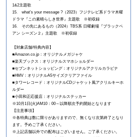
1&2主題歌
15. what’s your message ?（2023）フジテレビ系ドラマ木曜
ドラマ『この素晴らしき世界』主題歌 ※初収録
16. その先にあるもの（2024）TBS系 日曜劇場『ブラックペ
アン シーズン２』主題歌 ※初収録
【対象店舗/特典内容】
■Amazon.co.jp：オリジナルメガジャケ
■楽天ブックス：オリジナルスマホショルダー
■セブンネットショッピング：オリジナルアクリルカラビナ
■HMV：オリジナルA5サイズクリアファイル
■タワーレコード：オリジナルCDジャケット風アクリルキーホ
ルダー
■小田和正応援店：オリジナルステッカー
※10月1日(火)AM10：00～以降順次予約開始となります
【注意事項】
※各特典は数に限りがありますので、無くなり次第終了となり
ます。予めご了承ください。
※上記店舗以外での配布はございません。ご了承ください。