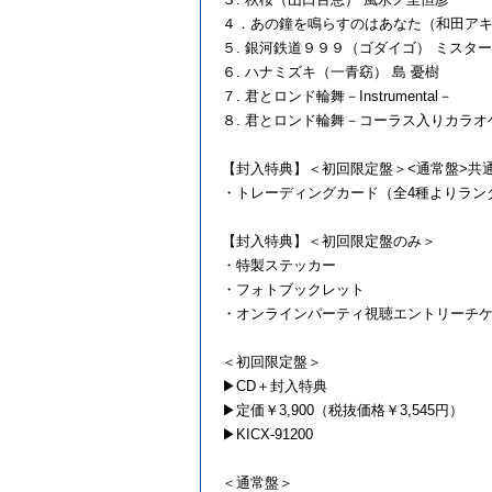
４．あの鐘を鳴らすのはあなた（和田アキ子）
５. 銀河鉄道９９９（ゴダイゴ） ミスタ
６. ハナミズキ（一青窈） 島 憂樹
７. 君とロンド輪舞－Instrumental－
８. 君とロンド輪舞－コーラス入りカラオ
【封入特典】＜初回限定盤＞<通常盤>共
・トレーディングカード（全4種よりラン
【封入特典】＜初回限定盤のみ＞
・特製ステッカー
・フォトブックレット
・オンラインパーティ視聴エントリーチ
＜初回限定盤＞
▶CD＋封入特典
▶定価￥3,900（税抜価格￥3,545円）
▶KICX-91200
＜通常盤＞