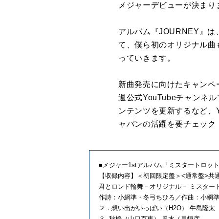
メジャーデビューが決まり
アルバム『JOURNEY』
て、僕ら初のオリジナル曲
っていきます。
新曲発売に向けたキャンペ
週公式YouTubeチャン
ンテンツを更新するなど、Y
ャパンの活躍を要チェック
■メジャー1stアルバム「ミスタートロットジ
【収録内容】＜初回限定盤＞<通常盤>共
君とロンド輪舞－オリジナル－ ミスター
作詩：小網準・冬弓ちひろ／作曲：小網
２．想い出がいっぱい（H2O） 牛島隆太
３. 秋桜（山口百恵） 風水ノ里恒彦