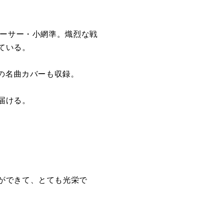
ューサー・小網準。熾烈な戦
ている。
成の名曲カバーも収録。
届ける。
ができて、とても光栄で