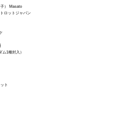
 Masato
ートロットジャパン
ケ
通
ダム1種封入）
ケット