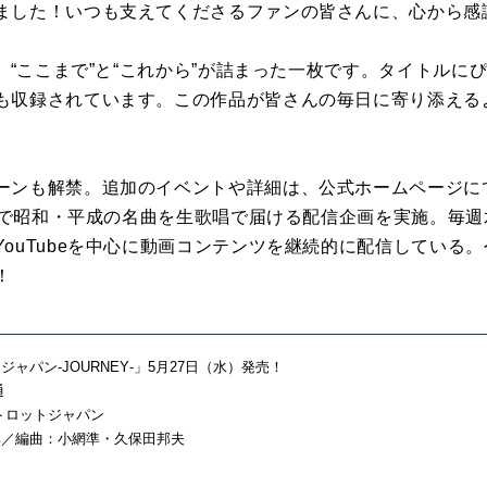
ました！いつも支えてくださるファンの皆さんに、心から
は、“ここまで”と“これから”が詰まった一枚です。タイトル
も収録されています。この作品が皆さんの毎日に寄り添える
ーンも解禁。追加のイベントや詳細は、公式ホームページに
ネルで昭和・平成の名曲を生歌唱で届ける配信企画を実施。毎週
ouTubeを中心に動画コンテンツを継続的に配信している
！
ャパン‐JOURNEY‐」5月27日（水）発売！
通
トロットジャパン
準／編曲：小網準・久保田邦夫