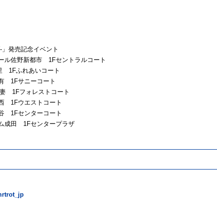
Y-」発売記念イベント
 イオンモール佐野新都市 1Fセントラルコート
ン上里 1Fふれあいコート
リオ亀有 1Fサニーコート
ール下妻 1Fフォレストコート
リオ葛西 1Fウエストコート
リオ深谷 1Fセンターコート
ユアエルム成田 1Fセンタープラザ
rtrot_jp