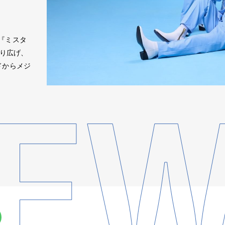
『ミスタ
繰り広げ、
ドからメジ