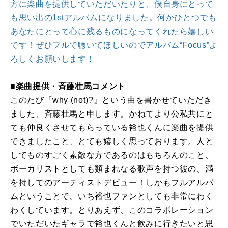
方に楽曲を提供していただいたりと、僕自身にとって
も思い出の1stアルバムになりました。何かひとつでも
あなたにとって心に残るものになってくれたら嬉しい
です！ぜひフルで聴いてほしいのでアルバム“Focus”よ
ろしくお願いします！
■楽曲提供・斉藤壮馬コメント
このたび『why (not)?』という曲を書かせていただき
ました、斉藤壮馬と申します。かねてより公私共にと
ても仲良くさせてもらっている裕也くんに楽曲を提供
できましたこと、とても嬉しく思っております。人と
してものすごく素敵な方であるのはもちろんのこと、
ボーカリストとしても類まれなる歌声を持つ彼の、満
を持してのアーティストデビュー！しかもフルアルバ
ムということで、いち裕也ファンとしても非常にわく
わくしています。とりあえず、このコラボレーション
でいただいたギャラで裕也くんと飲みに行きたいと思