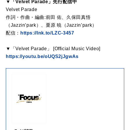
▼「Velvet Parade」先行配信中
Velvet Parade
作詞・作曲・編曲:前田 佑、久保田真悟
（Jazzin’park）、栗原 暁（Jazzin’park）
配信：
https://lnk.to/LZC-3457
▼「Velvet Parade」 [Official Music Video]
https://youtu.be/oUQS2jJgwAs