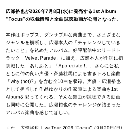
広瀬裕也が2026年7月8日(水)に発売する1st Album
“Focus”の収録情報と全曲試聴動画が公開となった。
本作はポップス、ダンサブルな楽曲まで、さまざまな
ジャンルを横断し、広瀬本人の「チャレンジしていき
たいこと」を込めたアルバム。好評配信中のリードト
ラック「Velvet Parade」に加え、広瀬本人が作詞に初
挑戦した「あしあと」「Appreciate!!」、さらに公私
ともに仲の良い声優・斉藤壮馬による書き下ろし楽曲
「why (not)?」を含む全10曲を収録。声優・広瀬裕也
として担当した作品ゆかりの作家陣による楽曲も1st
Albumを彩ってくれる。そんな楽曲が試聴できる動画
も同時に公開した。広瀬裕也のチャレンジが詰まった
アルバム楽曲を感じてほしい。
また、広瀬裕也 Live Tour 2026 “Focus”（9月20日(日)