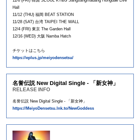
11/6 (FRI) 韓国 SEOUL KT&G Sangsangmadang Hongdae Live
Hall
11/12 (THU) 福岡 BEAT STATION
11/28 (SAT) 台湾 TAIPEI THE WALL
12/4 (FRI) 東京 The Garden Hall
12/16 (WED) 大阪 Namba Hatch
チケットはこちら
https://eplus.jp/meiyodensetsu/
名誉伝説 New Digital Single - 「新女神」
RELEASE INFO
名誉伝説 New Digital Single - 「新女神」
https://MeiyoDensetsu.lnk.to/NewGoddess