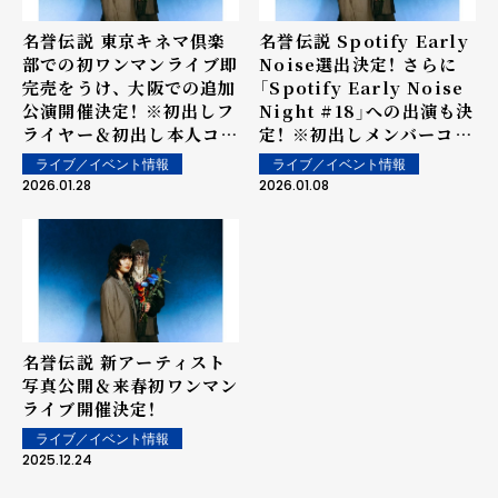
名誉伝説 東京キネマ倶楽
名誉伝説 Spotify Early
部での初ワンマンライブ即
Noise選出決定！ さらに
完売をうけ、 大阪での追加
「Spotify Early Noise
公演開催決定！ ※初出しフ
Night #18」への出演も決
ライヤー＆初出し本人コメ
定！ ※初出しメンバーコメ
ントあり
ントあり
ライブ／イベント情報
ライブ／イベント情報
2026.01.28
2026.01.08
名誉伝説 新アーティスト
写真公開＆来春初ワンマン
ライブ開催決定！
ライブ／イベント情報
2025.12.24