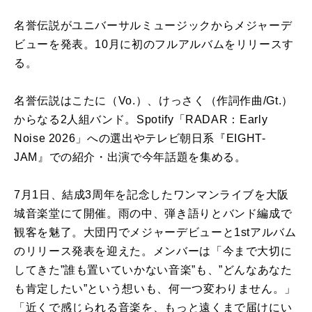
名誉伝説がユニバーサルミュージックからメジャーデ
ビューを発表。10月に初のフルアルバムをリリースす
る。
名誉伝説はこたに（Vo.）、けっさく（作詞作曲/Gt.）
からなる2人組バンド。Spotify「RADAR：Early
Noise 2026」への選出やテレビ朝日系『EIGHT-
JAM』での紹介・出演で今年話題を集める。
7月1日、結成3周年を記念したワンマンライブを大阪
城音楽堂にて開催。雨の中、弾き語りとバンド編成で
観客を魅了。大団円でメジャーデビューと1stアルバム
のリリース発表を迎えた。メンバーは「今まで大切に
してきた”誰も置いていかない音楽”も、”どんなあなた
も肯定したい”という想いも、何一つ変わりません。」
「近くで感じられる音楽を、もっと遠くまで届けにい