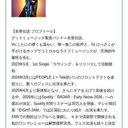
【名誉伝説 プロフィール】
グッドミュージック製造バンド＝名誉伝説。
Vo.こたにの儚くも温かい、唯一無二の歌声と、Gt.けっさくが
手がけるポップでコミカルなライフミュージックが、圧倒的中
毒性を生む。
2023年5月、1st Single「ラヴィング」をリリースして活動開
始。
2024年3月にはPEOPLE 1 × Tele対バンのフロントアクトを皮
切りに、数々のフェスに出演を果たす。
2025年6月より新体制となり、さらにギアを上げて加速を続け
る中、2026年にはSpotify「RADAR：Early Noise 2026」への
選出が決定。Spotify月間リスナーは30万人を突破。テレビ朝日
系『EIGHT-JAM』では計3回にわたり紹介・出演を果たす。
SNSでの熱狂はリアルへと連鎖し、キネマ倶楽部で開催される
初のワンマンショーは解禁後即完売。フェス出演も続々と決定