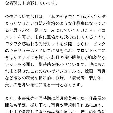
な表現にも挑戦しています。
今作について若月は、「私の今までとこれからとが詰
まったやりたい放題の宝箱のような作品集になってい
ると思うので、是非楽しみにしていただけたら」とコ
メントを寄せ、まさに宝箱から飛び出してくるような
ワクワク感溢れる先行カットを公開。さらに、ピンク
のヴォリューム・ドレスに身を包み、ブロンドヘアに
そばかすメイクを施した若月の強い眼差しが印象的な
カットも公開し、期待感を抱かせています。他にもこ
れまで見せたことのないヴィジュアルで、絵画・写真
など複数の表現を横断的に収録。「表現者・若月佑
美」の思考や感性に迫る一冊となります。
また、本書発売と同時期に若月佑美初となる作品展の
開催も予定。撮り下ろし写真や新規制作作品に加え、
これまで発表してきた作品群も展示し、若月の創作活