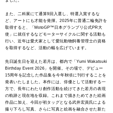
ました。
また、二科展にて通算9回入選し、特選入賞するな
ど、アートにも才能を発揮。2025年に普通二輪免許を
取得すると、「MotoGP™︎日本グランプリ公式PR大
使」に就任するなどモーターサイクルに関する活動も
行い、近年は愛犬家として愛玩動物飼養管理士の資格
を取得するなど、活動の幅を広げています。
先日誕生日を迎えた若月は、都内で「Yumi Wakatsuki
Birthday Event 2026」を開催。その場で、デビュー
15周年を記念した作品集を今年秋頃に刊行することを
発表いたしました。本作には、俳優として活動する一
方で、長年にわたり創作活動を続けてきた若月の表現
の軌跡と現在地を収録。これまで描きためてきた絵画
作品に加え、今回が初タッグとなる武井宏員氏による
撮り下ろし写真、さらに写真と絵画を融合させた新た