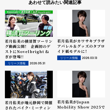
あわせて読みたい関連記事
若月佑美がカワサキプラザ
若月佑美の横須賀ツーリン
アパレル＆グッズのタブロ
グ動画公開！ 企画初のゲ
イド紙モデルに！
ストにNovelbright ね
ぎが登場!!
2026.03.13
リリース情報
2026.05.31
リリース情報
若月佑美がJapan
若月佑美が地元静岡で開催
Mobility Show 2025で
されたバイク・ミーティン