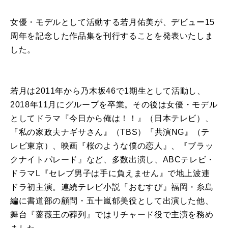
女優・モデルとして活動する若月佑美が、デビュー15
周年を記念した作品集を刊行することを発表いたしま
した。
若月は2011年から乃木坂46で1期生として活動し、
2018年11月にグループを卒業。その後は女優・モデル
としてドラマ『今日から俺は！！』（日本テレビ）、
『私の家政夫ナギサさん』（TBS）『共演NG』（テ
レビ東京）、映画『桜のような僕の恋人』、『ブラッ
クナイトパレード』など、多数出演し、ABCテレビ・
ドラマL『セレブ男子は手に負えません』で地上波連
ドラ初主演。連続テレビ小説『おむすび』福岡・糸島
編に書道部の顧問・五十嵐郁美役として出演した他、
舞台『薔薇王の葬列』ではリチャード役で主演を務め