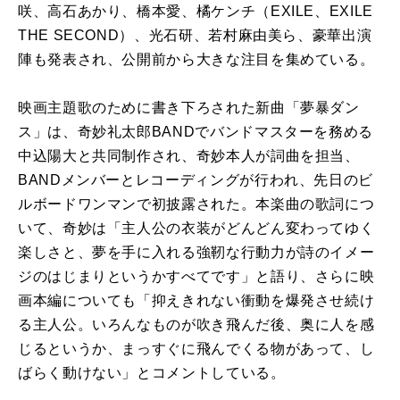
咲、高石あかり、橋本愛、橘ケンチ（EXILE、EXILE
THE SECOND）、光石研、若村麻由美ら、豪華出演
陣も発表され、公開前から大きな注目を集めている。
映画主題歌のために書き下ろされた新曲「夢暴ダン
ス」は、奇妙礼太郎BANDでバンドマスターを務める
中込陽大と共同制作され、奇妙本人が詞曲を担当、
BANDメンバーとレコーディングが行われ、先日のビ
ルボードワンマンで初披露された。本楽曲の歌詞につ
いて、奇妙は「主人公の衣装がどんどん変わってゆく
楽しさと、夢を手に入れる強靭な行動力が詩のイメー
ジのはじまりというかすべてです」と語り、さらに映
画本編についても「抑えきれない衝動を爆発させ続け
る主人公。いろんなものが吹き飛んだ後、奥に人を感
じるというか、まっすぐに飛んでくる物があって、し
ばらく動けない」とコメントしている。